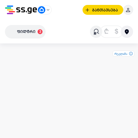
განთავსება
₾
$
ფილტრი
3
რეკლამა