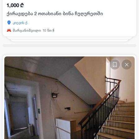
1,000
₾
ქირავდება 2 ოთახიანი ბინა ჩუღურეთში
კიევის ქ.
მარჯანიშვილი
10
წთ