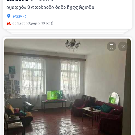
იყიდება 3 ოთახიანი ბინა ჩუღურეთში
კიევის ქ.
მარჯანიშვილი
10
წთ