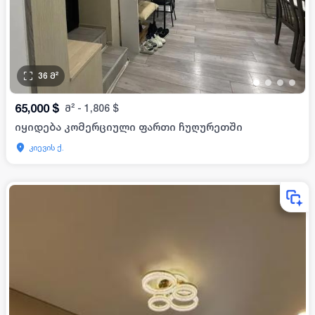
36
მ²
•
•
•
•
65,000
$
მ²
-
1,806
$
იყიდება კომერციული ფართი ჩუღურეთში
კიევის ქ.