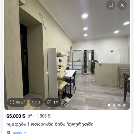
36
მ²
1
1
/
1
•
•
•
•
65,000
$
მ²
-
1,806
$
იყიდება 1 ოთახიანი ბინა ჩუღურეთში
კიევის ქ.