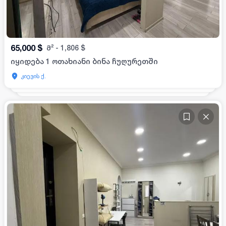
65,000
$
მ²
-
1,806
$
იყიდება 1 ოთახიანი ბინა ჩუღურეთში
კიევის ქ.