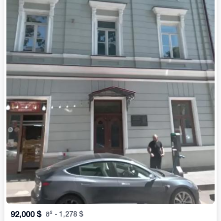
92,000
$
მ²
-
1,278
$