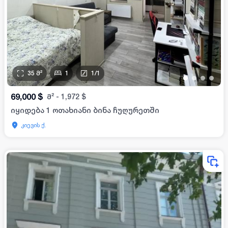
35
მ²
1
1
/
1
•
•
•
•
69,000
$
მ²
-
1,972
$
იყიდება 1 ოთახიანი ბინა ჩუღურეთში
კიევის ქ.