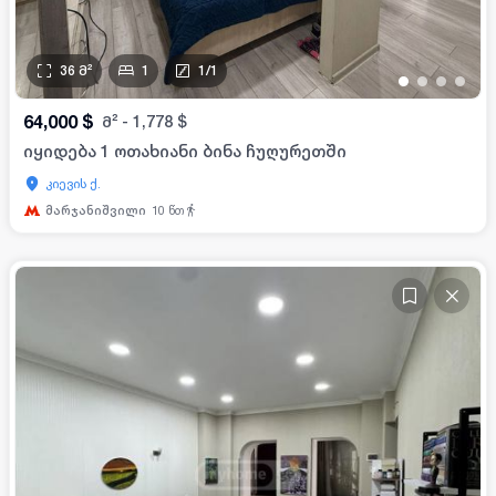
36
მ²
1
1
/
1
•
•
•
•
64,000
$
მ²
-
1,778
$
იყიდება 1 ოთახიანი ბინა ჩუღურეთში
კიევის ქ.
მარჯანიშვილი
10
წთ