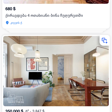
680
$
ქირავდება 4 ოთახიანი ბინა ჩუღურეთში
კიევის ქ.
350,000
$
მ²
-
3,847
$