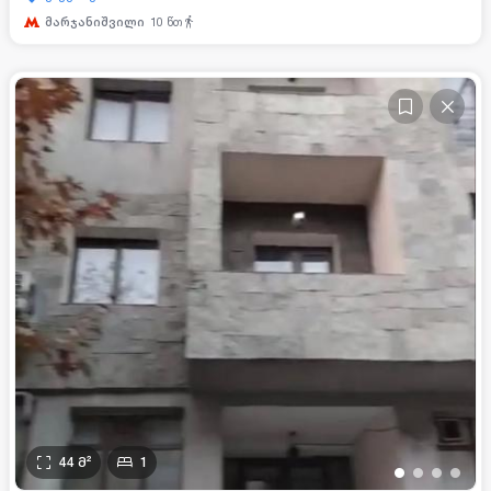
მარჯანიშვილი
10
წთ
44
მ²
1
•
•
•
•