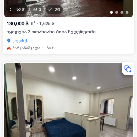
80
მ²
2
3
/
3
•
•
•
•
130,000
$
მ²
-
1,625
$
იყიდება 3 ოთახიანი ბინა ჩუღურეთში
კიევის ქ.
მარჯანიშვილი
10
წთ