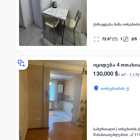
72
მ²
1
2
/
5
იყიდება 4 ოთახი
130,000
$
1 m² -
1,172
იოსებიძის ქ.
საბურთალო | იოსებიძის ქ. – იყიდე
მახასიათებლებით: 📐 111 მ² 🌿 პატარა მყუდრო ბაღი 🏞️ ვერანდა 🚶 ცალკე შესასვლელი (ეზო → ბაღი → ვერანდა) 🧱