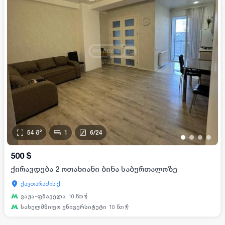
54
მ²
1
6
/
24
•
•
•
•
500
$
ქირავდება 2 ოთახიანი ბინა საბურთალოზე
ქავთარაძის ქ.
ვაჟა-ფშაველა
10
წთ
სახელმწიფო უნივერსიტეტი
10
წთ