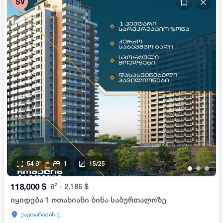
SV
54
მ²
1
15
/
25
•
•
•
118,000
$
მ²
-
2,186
$
იყიდება 1 ოთახიანი ბინა საბურთალოზე
ქავთარაძის ქ.