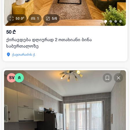
50
მ²
1
5
/
6
•
•
•
•
50
₾
ქირავდება დღიურად 2 ოთახიანი ბინა
საბურთალოზე
ქავთარაძის ქ.
SV