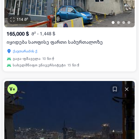
114
მ²
•
•
•
•
165,000
$
მ²
-
1,448
$
იყიდება საოფისე ფართი საბურთალოზე
ქავთარაძის ქ.
ვაჟა-ფშაველა
10
წთ
სახელმწიფო უნივერსიტეტი
15
წთ
V+