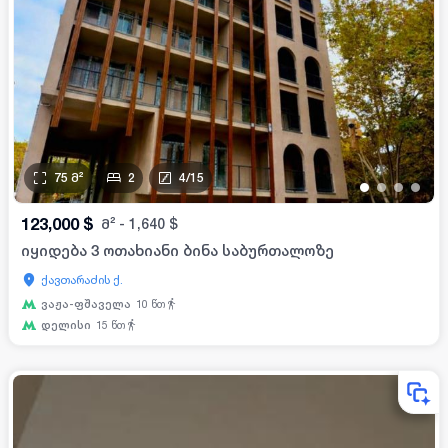
75
მ²
2
4
/
15
•
•
•
•
123,000
$
მ²
-
1,640
$
იყიდება 3 ოთახიანი ბინა საბურთალოზე
ქავთარაძის ქ.
ვაჟა-ფშაველა
10
წთ
დელისი
15
წთ