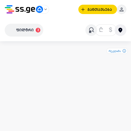
განთავსება
₾
$
ფილტრი
3
რეკლამა