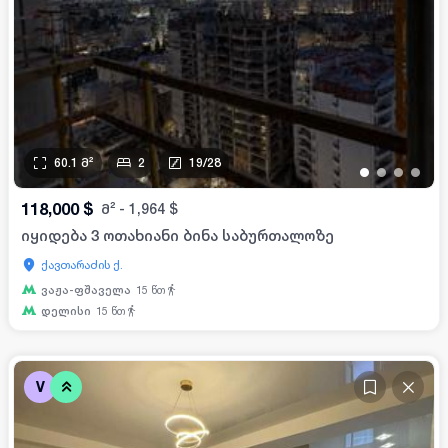
60.1
მ²
2
19
/
28
•
•
•
•
118,000
$
მ²
-
1,964
$
იყიდება 3 ოთახიანი ბინა საბურთალოზე
ქავთარაძის ქ.
ვაჟა-ფშაველა
15
წთ
დელისი
15
წთ
V