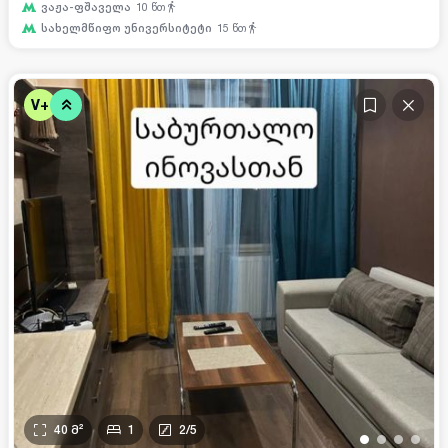
ვაჟა-ფშაველა
10
წთ
სახელმწიფო უნივერსიტეტი
15
წთ
V+
40
მ²
1
2
/
5
•
•
•
•