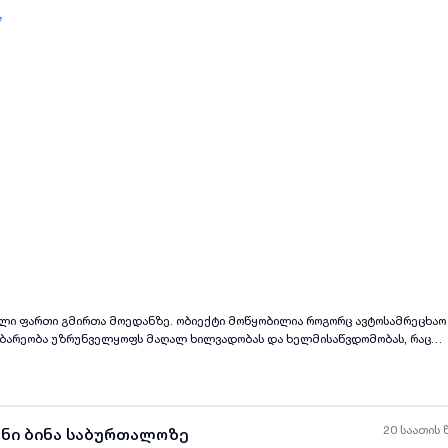
,
ული ფართი გმირთა მოედანზე. ობიექტი მოწყობილია როგორც ავტოსამრეცხაო
ებარეობა უზრუნველყოფს მაღალ ხილვადობას და ხელმისაწვდომობას, რაც
ესისთვის. ეს ტერიტორია გამოირჩევა აქტიური მოძრაობით და მოსახერხებელ
ოგორც დამოუკიდებელი ბიზნესისთვის, ასევე არსებული ქსელის გაფართოების
ვაში გთხოვთ დამიკავშირდეთ განცხადებაში მითითებულ ნომერზე.
20 საათის 
ანი ბინა საბურთალოზე