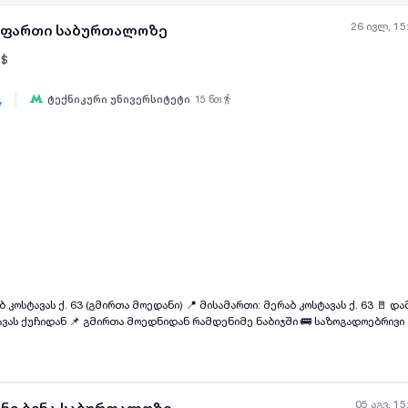
26 ივლ, 15
ე ფართი საბურთალოზე
$
|
,
ტექნიკური უნივერსიტეტი
15
წთ
ყველა ფოტო
+
(
11
)
ბ კოსტავას ქ. 63 (გმირთა მოედანი) 📍 მისამართი: მერაბ კოსტავას ქ. 63 🚪 
ვას ქუჩიდან 📌 გმირთა მოედნიდან რამდენიმე ნაბიჯში 🚌 საზოგადოებრივი
ლი ნახევარსარდაფი 📐 ფართი: 88 მ² იყიდება სრულად გარემონტებული კომ
ნტით. ობიექტი სრულად მზადაა ექსპლუატაციისთვის და დამატებით ინვესტიცია
ზი • რესეფშენი • 2 კაბინეტი • 2 სველი წერტილი • სამზარეულო • სერვერის 
ების სისტემა • დაცვის სიგნალიზაცია • განახლებული საინჟინრო კომუნიკაც
საფეხმავლო და ავტომობილური ნაკადით. იდეალურია როგორც საკუთარი ბიზნ
05 აგვ, 15