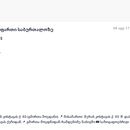
04 აგვ, 17
ე ფართი საბურთალოზე
$
,
ყველა ფოტო
+
(
11
)
ბ კოსტავას ქ. 63 (გმირთა მოედანი) 📍 მისამართი: მერაბ კოსტავას ქ. 63 🚪 
ვას ქუჩიდან 📌 გმირთა მოედნიდან რამდენიმე ნაბიჯში 🚌 საზოგადოებრივი
ლი ნახევარსარდაფი 📐 ფართი: 88 მ² იყიდება სრულად გარემონტებული კომ