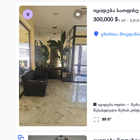
იყიდება საოფის
300,000
$
1 m² -
3,410
გმირთა მოედანი
🏢 იყიდება ოფისი — მერა
შესასვლელი მერაბ კოსტა
გაჩერება ახლოს 🏢 მაღა
88
მ²
ახალი, ხარისხიანი რემო
განლაგება: • დიდი დარბა
აღჭურვილობა: • კონდიცირ
ბიზნეს-ლოკაცია მაღალი 