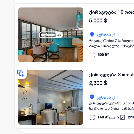
ქირავდება 10 ოთ
5,000
$
გუნიას ქ.
🌟 გთავაზობთ 7 სართული
ბოლო სართულზე სასაუზმე - სარესტორნ
ფართი: 600კვ.მ * აღჭურვილია: სრულიად ავეჯითა და ტექნიკით * გათბობა: ცენტრალური * პარკინგი: კი 📅 ქირავდება მინ.
600
მ²
1 წლით, ხელშეკრულების საფუძველზე 💰 ფასი: 5000$+დღგ 📌 პირობები: 
ბოლო) 📞 დეტალების
ქირავდება 3 ოთახ
2,300
$
გუნიას ქ.
ქირავდება ვერაზე, გუნია
საერთო გათბობა , სამზა
,ინტერნეტი .ბინა სრულა
140
მ²
2
2
/
1
სარეცხის მანქანა) ბინა 