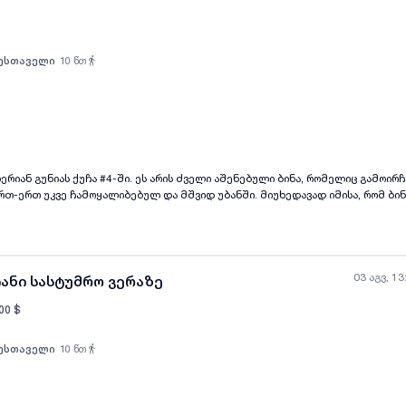
უსთაველი
10
წთ
ყველა ფოტო
+
(
8
)
ლერიან გუნიას ქუჩა #4-ში. ეს არის ძველი აშენებული ბინა, რომელიც გამოირჩ
თ-ერთ უკვე ჩამოყალიბებულ და მშვიდ უბანში. მიუხედავად იმისა, რომ ბი
თ მყუდრო საცხოვრებელ სივრცეს 60 მ² ფართობით. ეს არის შესანიშნავი ვარ
და კომფორტულ საცხოვრებელს კარგ ადგილას. დაინტერესების შემთხვევაში 
ბაში მითითებულ ნომერზე. - ..
03 აგვ, 13
იანი სასტუმრო ვერაზე
00
$
უსთაველი
10
წთ
ყველა ფოტო
+
(
2
)