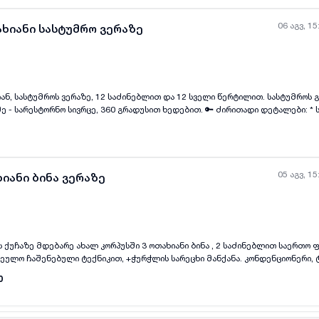
06 აგვ, 15
ახიანი სასტუმრო ვერაზე
ან, სასტუმროს ვერაზე, 12 საძინებლით და 12 სველი წერტილით. სასტუმროს 
ყველა ფოტო
+
(
7
)
ო სივრცე, 360 გრადუსით ხედებით. 🔑 ძირითადი დეტალები: * საცხოვრებელი
2 თვის წინასწარ გადახდით (პირველი და
თვის დაგვიკავშირდით: WhatsApp
05 აგვ, 15
იანი ბინა ვერაზე
ს ქუჩაზე მდებარე ახალ კორპუსში 3 ოთახიანი ბინა , 2 საძინებლით საერთო ფ
ყველა ფოტო
+
(
8
)
რეულო ჩაშენებული ტექნიკით, +ჭურჭლის სარეცხი მანქანა. კონდენციონერი,
დ კეთილმოწყობილია ავეჯით, ჩაშენებული სათავსო კარადებით, ბინაშია ორი 
0
არის გაჭოლი და ნათელი. ბინას აქვს ავტოფარეხი . ქირის ღირებულება 2300$.