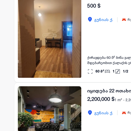
500
$
|
გუნიას ქ.
რ
ქირავდება 60 მ² ბინა ვა
მდებარეობით ქალაქის ერ
აშენებულია, ის გთავაზობ
60
მ²
1
1
/
2
ვინც ეძებს პრაქტიკულ 
დამიკავშირდეთ განცხადე
იყიდება 22 ოთახ
2,200,000
$
1 m² -
2,2
|
გუნიას ქ.
რ