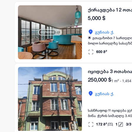
ქირავდება 12 ოთ
5,000
$
გუნიას ქ.
🌟 გთავაზობთ 7 სართული
ბოლო სართულზე სასაუზმე - სარესტორნ
ფართი: 600კვ.მ * აღჭურვილია: სრულიად ავეჯითა და ტექნიკით * გათბობა: ცენტრალური * პარკინგი: კი 📅 ქირავდება მინ.
600
მ²
1 წლით, ხელშეკრულების საფუძველზე 💰 ფასი: 5000$+დღგ 📌 პირობები: 
ბოლო)
იყიდება 3 ოთახია
250,000
$
1 m² -
1,454
გუნიას ქ.
სასწრაფოდ !!! იყიდება ვ
ბინა. ჭერის სიმაღლე 3.40
საპარკინგე ადგილი 5 მა
172
მ²
1
3
/
3
250000 $. ამასთან, ფასზე შეთანხმების შემთხვევაში, შესაძლებელი გარემონტებული ბინის ჩაბარებაც ასევე ამავე