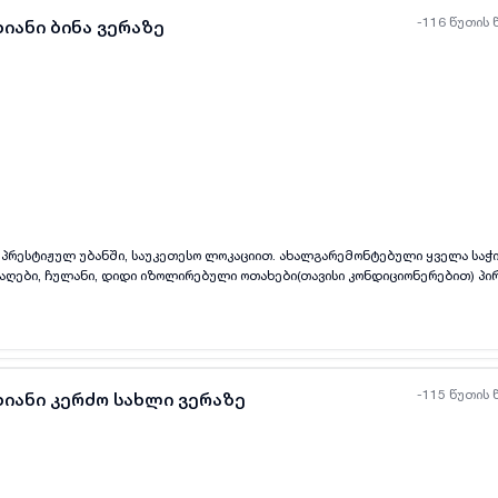
-116 წუთის 
იანი ბინა ვერაზე
ყველა ფოტო
+
(
8
)
 პრესტიჟულ უბანში, საუკეთესო ლოკაციით. ახალგარემონტებული ყველა საჭ
ისაღები, ჩულანი, დიდი იზოლირებული ოთახები(თავისი კონდიციონერებით) პ
 იდეალური პირობებით საცხოვრებლად. ბინა დაგხვდებათ იმაზე უკეთესი ვიდრე
-115 წუთის 
ხიანი კერძო სახლი ვერაზე