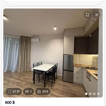
47
მ²
1
3
/
10
•
•
•
•
600
$