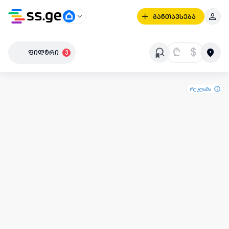
განთავსება
₾
$
ფილტრი
3
რეკლამა