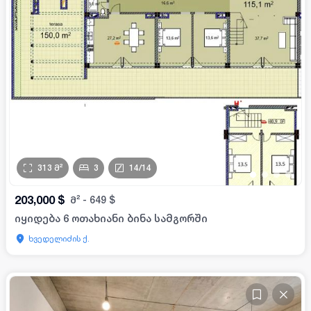
313
მ²
3
14
/
14
•
•
•
•
203,000
$
მ²
-
649
$
იყიდება 6 ოთახიანი ბინა სამგორში
ხვედელიძის ქ.