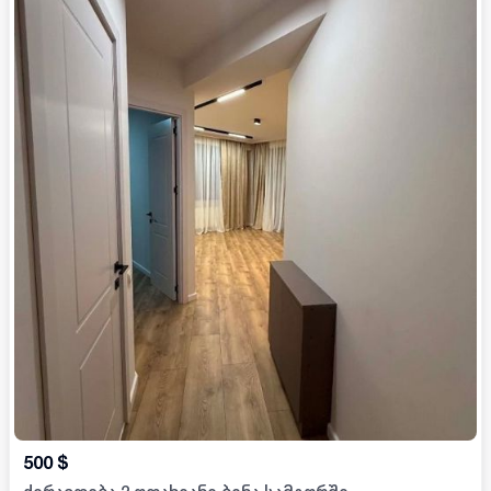
500
$