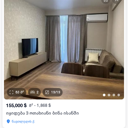
83
მ²
2
19
/
19
•
•
•
•
155,000
$
მ²
-
1,868
$
იყიდება 3 ოთახიანი ბინა ისანში
ნავთლუღის ქ.