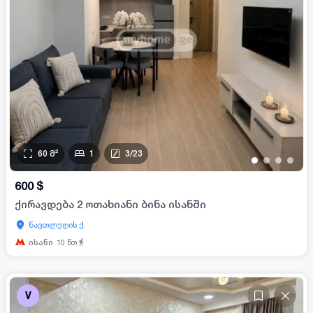
60
მ²
1
3
/
23
•
•
•
•
600
$
ქირავდება 2 ოთახიანი ბინა ისანში
ნავთლუღის ქ.
ისანი
10
წთ
V