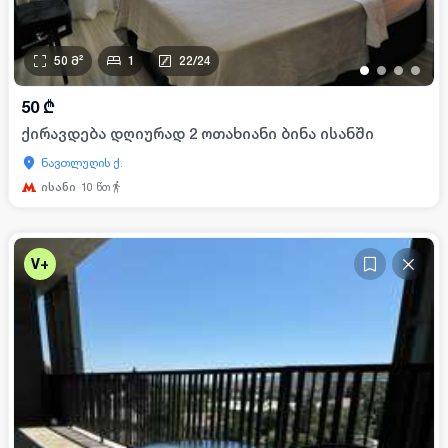
50
მ²
1
22
/
24
•
•
•
•
50
₾
ქირავდება დღიურად 2 ოთახიანი ბინა ისანში
ნავთლუღის ქ.
ისანი
10
წთ
V+