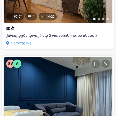
60
მ²
1
14
/
22
•
•
•
•
30
₾
ქირავდება დღიურად 2 ოთახიანი ბინა ისანში
ნავთლუღის ქ.
SV