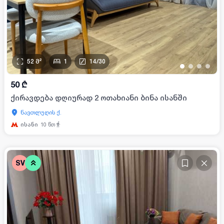
52
მ²
1
14
/
30
•
•
•
•
50
₾
ქირავდება დღიურად 2 ოთახიანი ბინა ისანში
ნავთლუღის ქ.
ისანი
10
წთ
SV