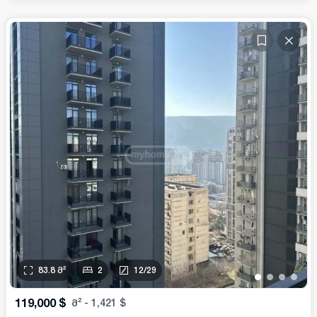
83.8
მ²
2
12
/
29
•
•
•
•
119,000
$
მ²
-
1,421
$