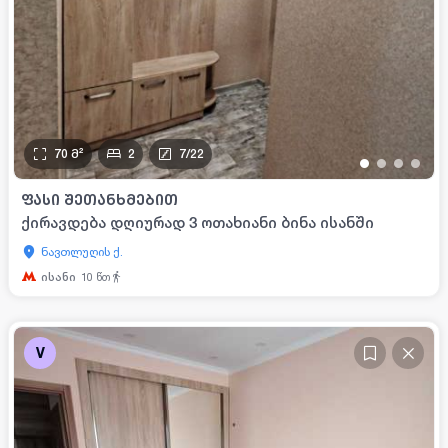
70
მ²
2
7
/
22
•
•
•
•
ᲤᲐᲡᲘ ᲨᲔᲗᲐᲜᲮᲛᲔᲑᲘᲗ
ქირავდება დღიურად 3 ოთახიანი ბინა ისანში
ნავთლუღის ქ.
ისანი
10
წთ
V