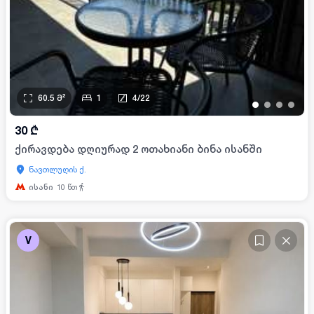
60.5
მ²
1
4
/
22
•
•
•
•
30
₾
ქირავდება დღიურად 2 ოთახიანი ბინა ისანში
ნავთლუღის ქ.
ისანი
10
წთ
V