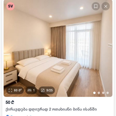
SV
60
მ²
1
9
/
25
•
•
•
•
50
₾
ქირავდება დღიურად 2 ოთახიანი ბინა ისანში