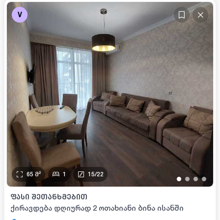
V
65
მ²
1
15
/
22
•
•
•
•
ᲤᲐᲡᲘ ᲨᲔᲗᲐᲜᲮᲛᲔᲑᲘᲗ
ქირავდება დღიურად 2 ოთახიანი ბინა ისანში