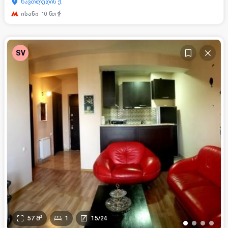
ნავთლუღის ქ.
ისანი
10
წთ
SV
57
მ²
1
15
/
24
•
•
•
•