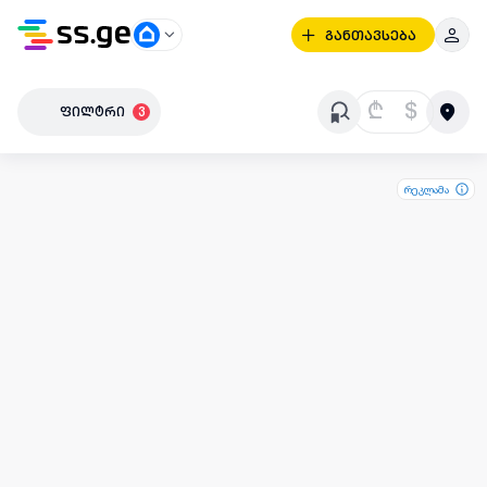
განთავსება
₾
$
ფილტრი
3
რეკლამა