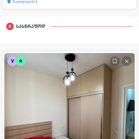
ნავთლუღის ქ.
სასწრაფოდ
V