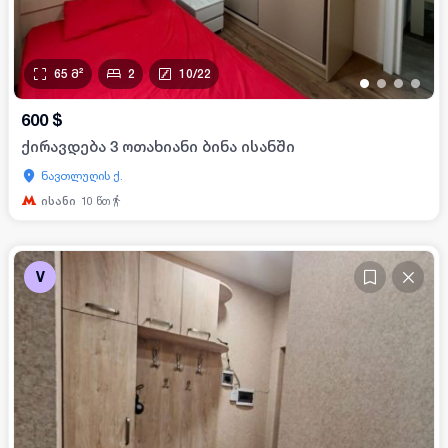
65
მ²
2
10
/
22
•
•
•
•
600
$
ქირავდება 3 ოთახიანი ბინა ისანში
ნავთლუღის ქ.
ისანი
10
წთ
V