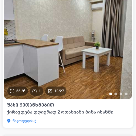
55
მ²
1
10
/
27
•
•
•
•
ᲤᲐᲡᲘ ᲨᲔᲗᲐᲜᲮᲛᲔᲑᲘᲗ
ქირავდება დღიურად 2 ოთახიანი ბინა ისანში
ნავთლუღის ქ.