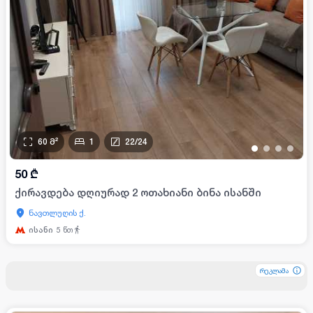
60
მ²
1
22
/
24
•
•
•
•
50
₾
ქირავდება დღიურად 2 ოთახიანი ბინა ისანში
ნავთლუღის ქ.
ისანი
5
წთ
რეკლამა
რეკლამა
რეკლამა