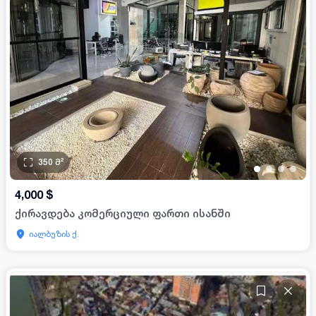
350
მ²
•
•
•
•
4,000
$
ქირავდება კომერციული ფართი ისანში
იალბუზის ქ.