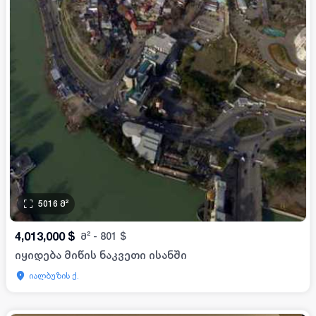
5016
მ²
4,013,000
$
მ²
-
801
$
იყიდება მიწის ნაკვეთი ისანში
იალბუზის ქ.