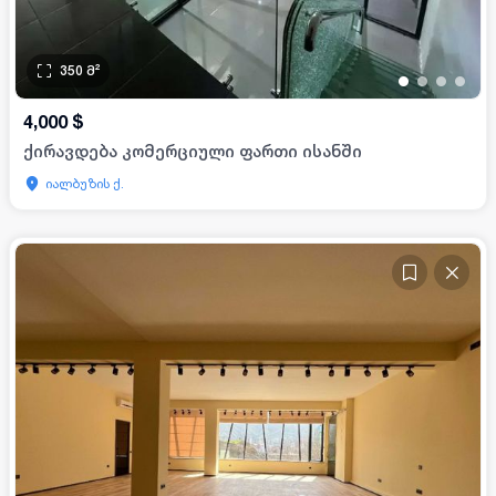
350
მ²
•
•
•
•
4,000
$
ქირავდება კომერციული ფართი ისანში
იალბუზის ქ.