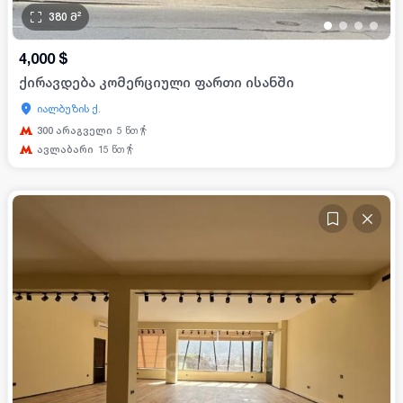
380
მ²
•
•
•
•
4,000
$
ქირავდება კომერციული ფართი ისანში
იალბუზის ქ.
300 არაგველი
5
წთ
ავლაბარი
15
წთ