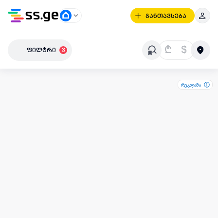
განთავსება
₾
$
ფილტრი
3
რეკლამა