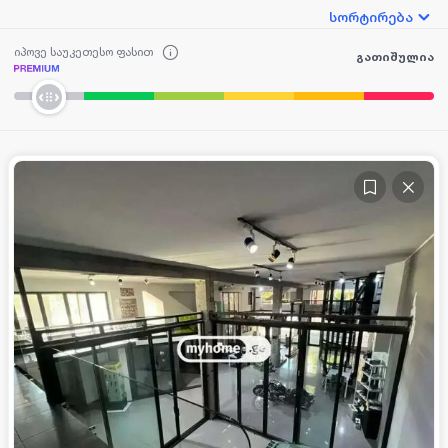
სორტირება
იპოვე საუკეთესო ფასით
გათიშულია