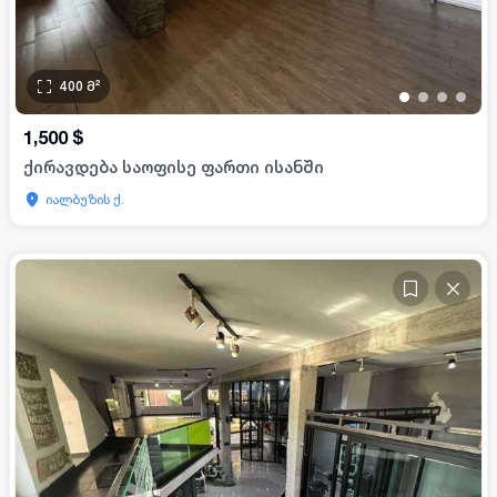
400
მ²
•
•
•
•
1,500
$
ქირავდება საოფისე ფართი ისანში
იალბუზის ქ.