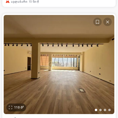
ავლაბარი
15
წთ
110
მ²
•
•
•
•