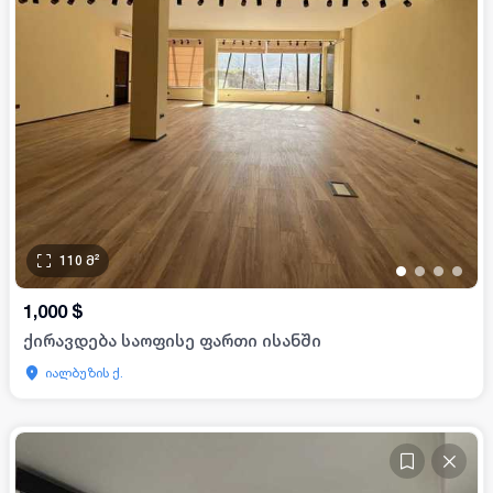
110
მ²
•
•
•
•
1,000
$
ქირავდება საოფისე ფართი ისანში
იალბუზის ქ.