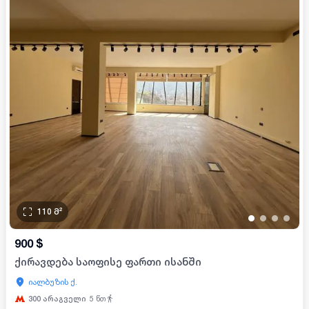
110
მ²
•
•
•
•
900
$
ქირავდება საოფისე ფართი ისანში
იალბუზის ქ.
300 არაგველი
5
წთ