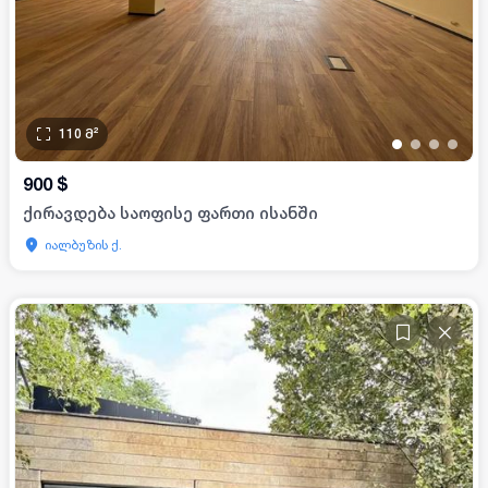
110
მ²
•
•
•
•
900
$
ქირავდება საოფისე ფართი ისანში
იალბუზის ქ.