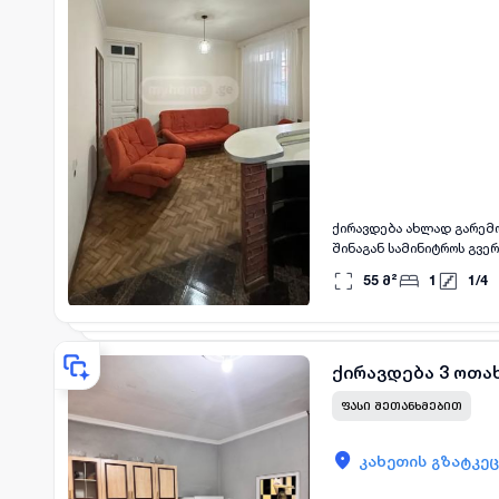
ქირავდება ახლად გარემო
შინაგან სამინიტროს გვე
დაკეტილია შლაგბაუმით. ფასი: 1000₾ 📆 ქირავდება ორი თვის წინასწარი გადახდის პირობით 📞 დეტალუ
55
მ²
1
1
/
4
ინფორმაციისთვის დამიკავ
ქირავდება 3 ოთახ
ᲤᲐᲡᲘ ᲨᲔᲗᲐᲜᲮᲛᲔᲑᲘᲗ
კახეთის გზატკეც