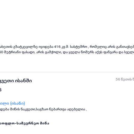
ყველა ფოტო
+
(
9
)
ახეთის გზატკეცილზე იყიდება 416 კვ.მ. სასტუმრო , რომელიც არის განთავს
ყველა ნომერს აქვს ფანჯარა და სველი წერტილი, ჯამში
ელი წერტილი, შესაძლებელია გადაკეთდეს ვიტრაჟულ ფართად . გამოდგება ნ
აქმიანობისთვის, კლინიკად, და ა.შ, დაგვიკავშირდით :
56 წუთის 
კვეთი ისანში
$
ილი (ისანი)
დება მიწის ნაკვეთი,საგზაო ნებართვა აღებულია ,
ყველა ფოტო
+
(
3
)
სოფლო-სამეურნეო მიწა