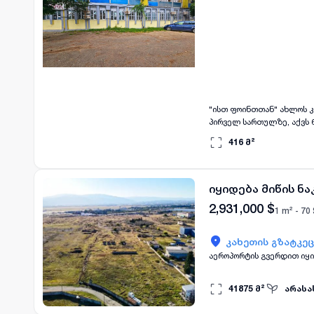
"ისთ ფოინთთან" ახლოს კ
პირველ სართულზე, აქვს 60 მეტრიანი ფასადი, არის გამჭოლი, და 
არის 19 ოთახი და 17 სვ
416
მ²
კომერციული ან საოფისე ს
იყიდება მიწის ნა
2,931,000
$
1 m² -
70
კახეთის გზატკეც
აეროპორტის გვერდით იყი
41875
მ²
არასა