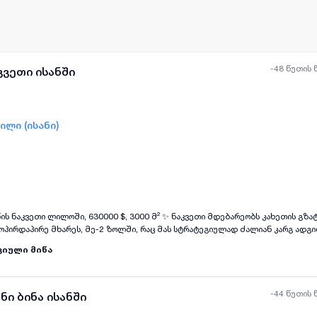
-48 წუთის 
კვეთი ისანში
ილი (ისანი)
ყველა ფოტო
+
(
6
)
, 630000 $, 3000 მ² ✨ ნაკვეთი მდებარეობს კახეთის გზატკეცილზე,
ოპირდაპირე მხარეს, მე-2 ზოლში, რაც მას სტრატეგიულად ძალიან კარგ ადგილ
 შენობა: კომერციული მიწის ნაკვეთი • 🔌 კომუნიკაციები: ელექტროენერგია, ი
ციული მიწა
 📄 პროექტი: სასაწყობე ფართების წინა სამშენებლო ნებართვით (გაპით) • 📍 
ისანი-სამგორი, ლილო 📍 ნაკვეთი განთავსებულია ქალ
-44 წუთის 
ნი ბინა ისანში