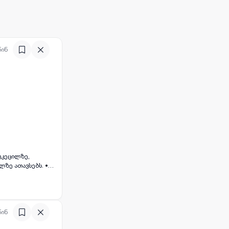
წინ
ზე ათავსებს. •
ნტერნეტი,
მდებარეობა:
აქ თბილისში, კახეთის გზატკეცილზე. 🔑 ფასი: 630000 USD
წინ