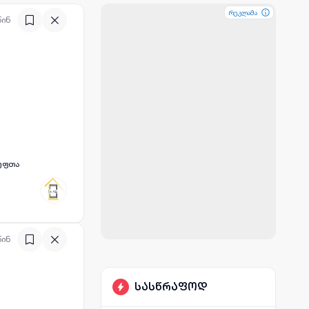
რეკლამა
რეკლამა
რეკლამა
წინ
წინ
სასწრაფოდ