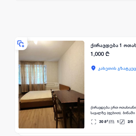
ქირავდება 1 ოთახ
1,000
₾
კახეთის გზატკეც
ქირავდება ერთ ოთახიანი
სავალზე (ფეხით). ბინაში
(მაგიდები, სკამები, კარადა, საწოლი ა.შ). მშვიდი და ლამაზი უბანი, კ
30
მ²
1
2
/
5
მაღაზიები და ა.შ. ორი თ