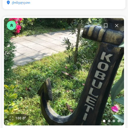
ქობულეთი
100
მ²
•
•
•
•