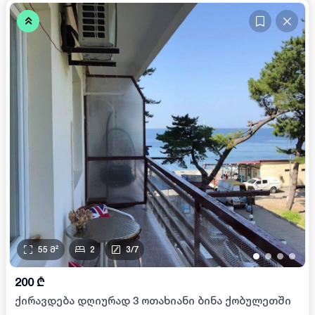
55
მ²
2
3
/
7
•
•
•
•
200
₾
ქირავდება დღიურად 3 ოთახიანი ბინა ქობულეთში