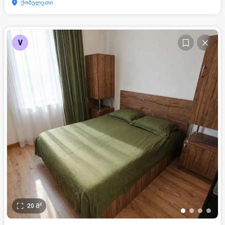
ქობულეთი
V
20
მ²
•
•
•
•