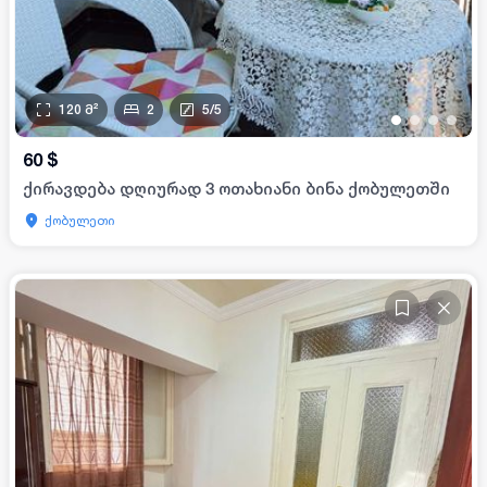
120
მ²
2
5
/
5
•
•
•
•
60
$
ქირავდება დღიურად 3 ოთახიანი ბინა ქობულეთში
ქობულეთი