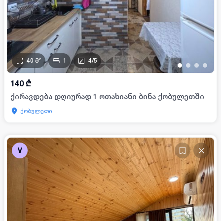
40
მ²
1
4
/
5
•
•
•
•
140
₾
ქირავდება დღიურად 1 ოთახიანი ბინა ქობულეთში
ქობულეთი
V