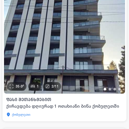
35
მ²
1
2
/
11
•
•
•
•
ᲤᲐᲡᲘ ᲨᲔᲗᲐᲜᲮᲛᲔᲑᲘᲗ
ქირავდება დღიურად 1 ოთახიანი ბინა ქობულეთში
ქობულეთი