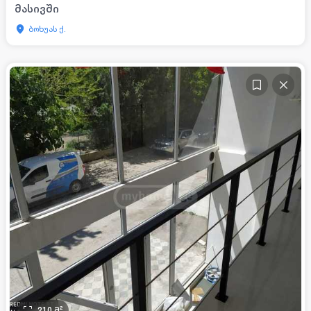
მასივში
ბოხუას ქ.
210
მ²