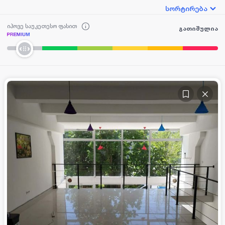
სორტირება
იპოვე საუკეთესო ფასით
გათიშულია