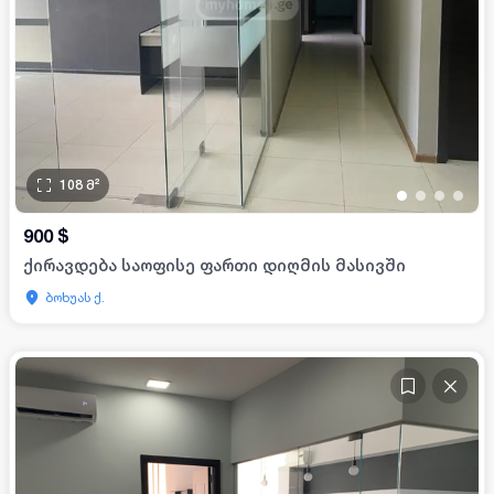
108
მ²
•
•
•
•
900
$
ქირავდება საოფისე ფართი დიღმის მასივში
ბოხუას ქ.