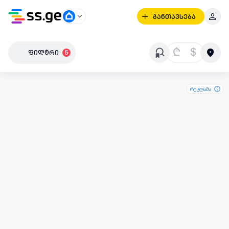
განთავსება
₾
$
ფილტრი
5
რეკლამა