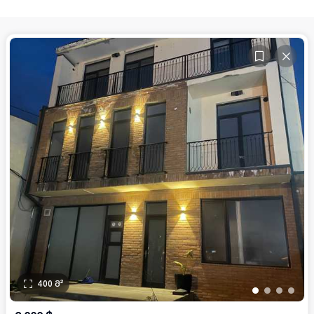
400
მ²
•
•
•
•