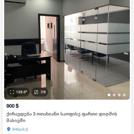
108
მ²
7
/
9
•
•
•
•
900
$
ქირავდება 3 ოთახიანი საოფისე ფართი დიღმის
მასივში
ბოხუას ქ.