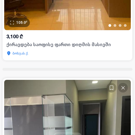
108
მ²
•
•
•
•
3,100
₾
ქირავდება საოფისე ფართი დიღმის მასივში
ბოხუას ქ.