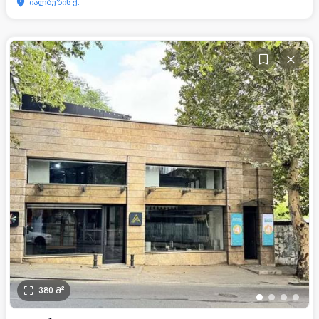
იალბუზის ქ.
380
მ²
•
•
•
•