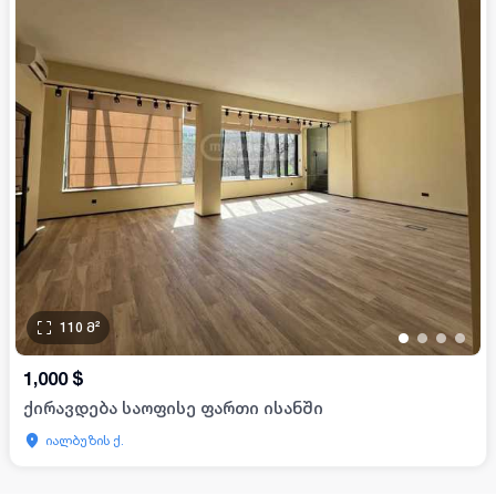
110
მ²
•
•
•
•
1,000
$
ქირავდება საოფისე ფართი ისანში
იალბუზის ქ.