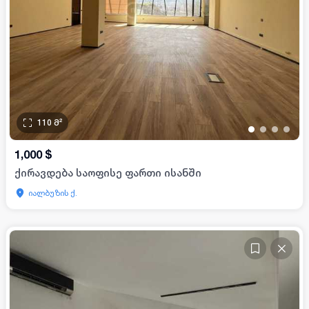
110
მ²
•
•
•
•
1,000
$
ქირავდება საოფისე ფართი ისანში
იალბუზის ქ.