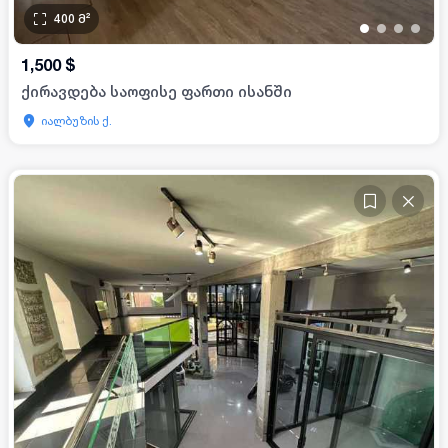
400
მ²
•
•
•
•
1,500
$
ქირავდება საოფისე ფართი ისანში
იალბუზის ქ.