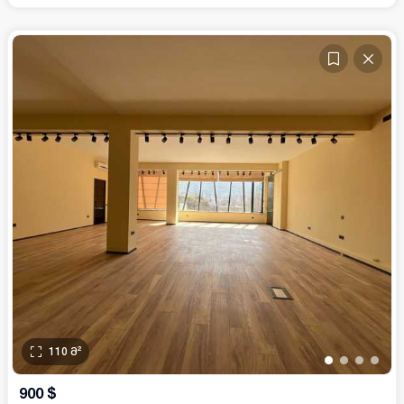
110
მ²
•
•
•
•
900
$