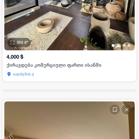
350
მ²
•
•
•
•
4,000
$
ქირავდება კომერციული ფართი ისანში
იალბუზის ქ.