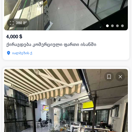
380
მ²
•
•
•
•
4,000
$
ქირავდება კომერციული ფართი ისანში
იალბუზის ქ.