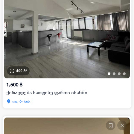
400
მ²
•
•
•
•
1,500
$
ქირავდება საოფისე ფართი ისანში
იალბუზის ქ.