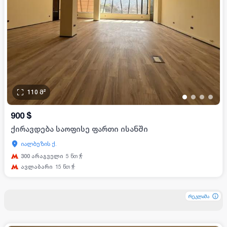
110
მ²
•
•
•
•
900
$
ქირავდება საოფისე ფართი ისანში
იალბუზის ქ.
300 არაგველი
5
წთ
ავლაბარი
15
წთ
რეკლამა
რეკლამა
რეკლამა