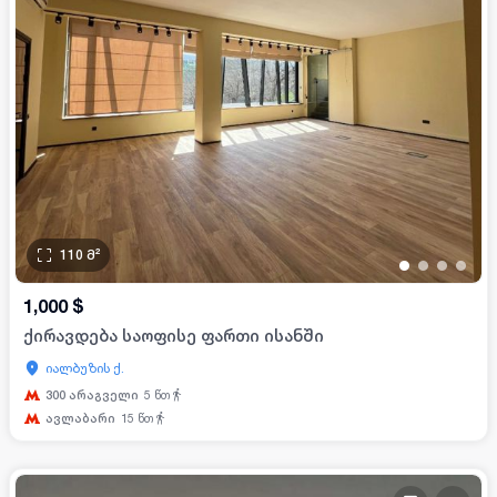
110
მ²
•
•
•
•
1,000
$
ქირავდება საოფისე ფართი ისანში
იალბუზის ქ.
300 არაგველი
5
წთ
ავლაბარი
15
წთ