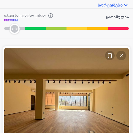
სორტირება
იპოვე საუკეთესო ფასით
გათიშულია