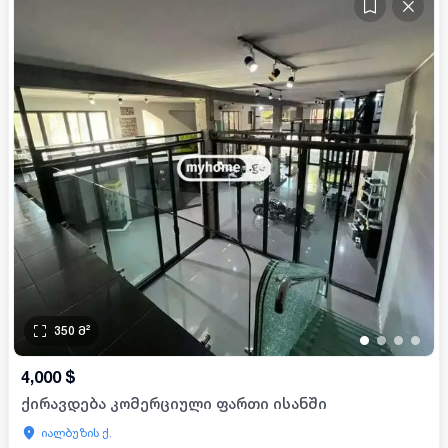
350
მ²
•
•
•
•
4,000
$
ქირავდება კომერციული ფართი ისანში
იალბუზის ქ.