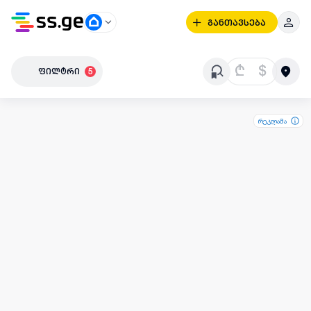
განთავსება
₾
$
ფილტრი
5
რეკლამა