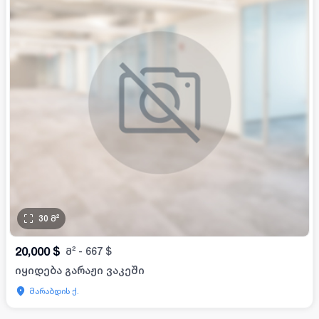
30
მ²
20,000
$
მ²
-
667
$
იყიდება გარაჟი ვაკეში
მარაბდის ქ.