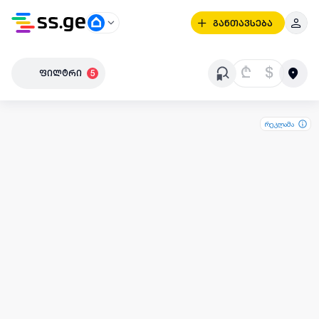
განთავსება
₾
$
ფილტრი
5
რეკლამა