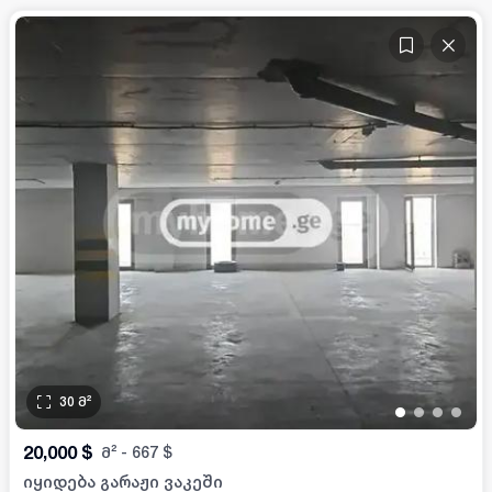
30
მ²
•
•
•
•
20,000
$
მ²
-
667
$
იყიდება გარაჟი ვაკეში