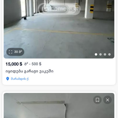
30
მ²
•
•
•
•
15,000
$
მ²
-
500
$
იყიდება გარაჟი ვაკეში
მარაბდის ქ.