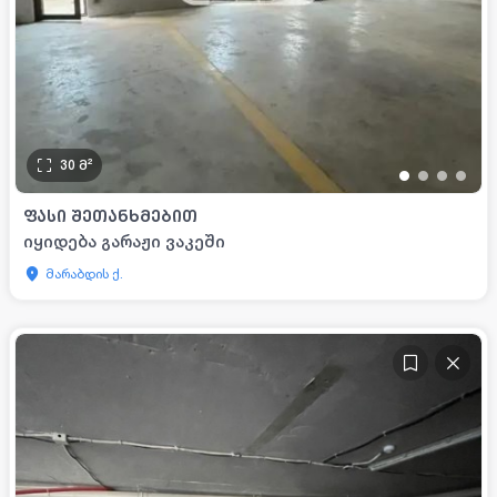
30
მ²
•
•
•
•
ᲤᲐᲡᲘ ᲨᲔᲗᲐᲜᲮᲛᲔᲑᲘᲗ
იყიდება გარაჟი ვაკეში
მარაბდის ქ.