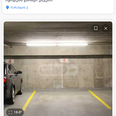
მარაბდის ქ.
18
მ²