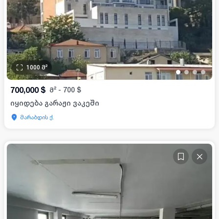
1000
მ²
•
•
•
•
700,000
$
მ²
-
700
$
იყიდება გარაჟი ვაკეში
მარაბდის ქ.