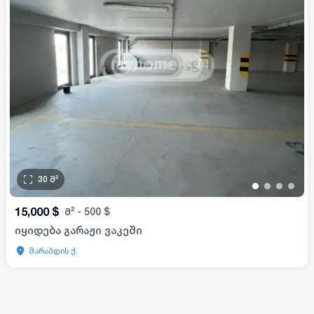
30
მ²
•
•
•
•
15,000
$
მ²
-
500
$
იყიდება გარაჟი ვაკეში
მარაბდის ქ.