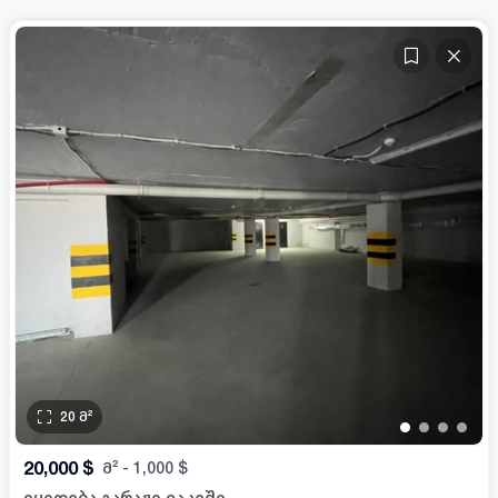
20
მ²
•
•
•
•
20,000
$
მ²
-
1,000
$
იყიდება გარაჟი ვაკეში