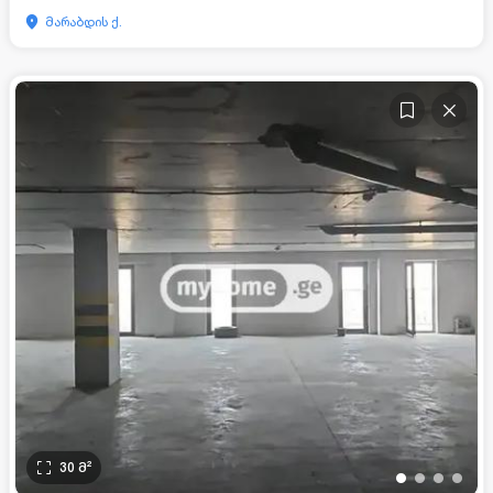
მარაბდის ქ.
30
მ²
•
•
•
•