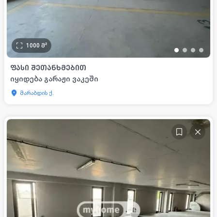
1000
მ²
•
•
•
•
ᲤᲐᲡᲘ ᲨᲔᲗᲐᲜᲮᲛᲔᲑᲘᲗ
იყიდება გარაჟი ვაკეში
მარაბდის ქ.