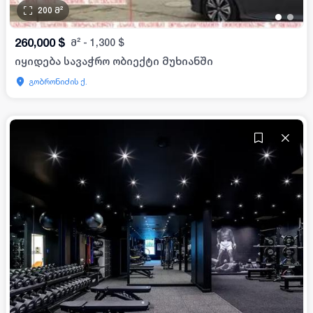
200
მ²
•
•
260,000
$
მ²
-
1,300
$
იყიდება სავაჭრო ობიექტი მუხიანში
გობრონიძის ქ.