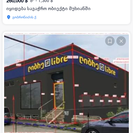
260,000
$
მ²
-
1,300
$
იყიდება სავაჭრო ობიექტი მუხიანში
გობრონიძის ქ.