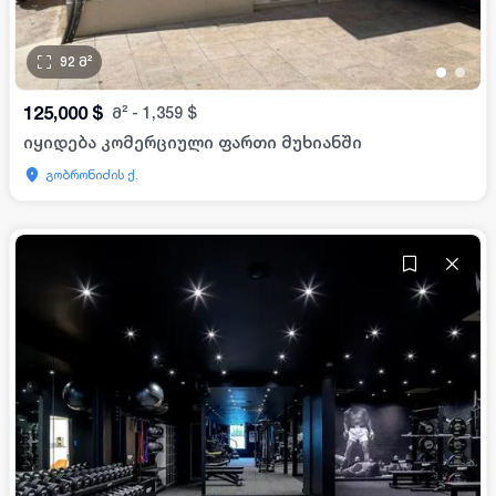
92
მ²
•
•
125,000
$
მ²
-
1,359
$
იყიდება კომერციული ფართი მუხიანში
გობრონიძის ქ.