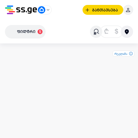
განთავსება
₾
$
ფილტრი
5
რეკლამა