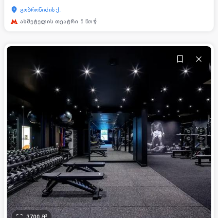
გობრონიძის ქ.
ახმეტელის თეატრი
5
წთ
3700
მ²