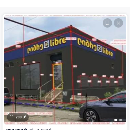
200
მ²
•
•