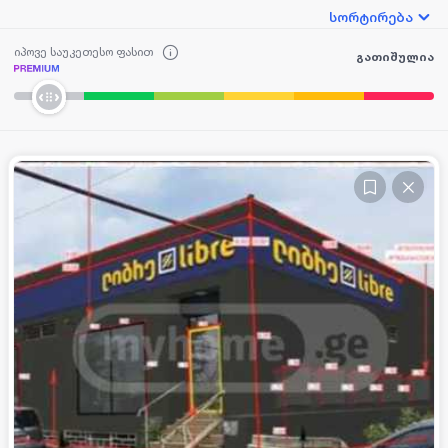
სორტირება
იპოვე საუკეთესო ფასით
გათიშულია