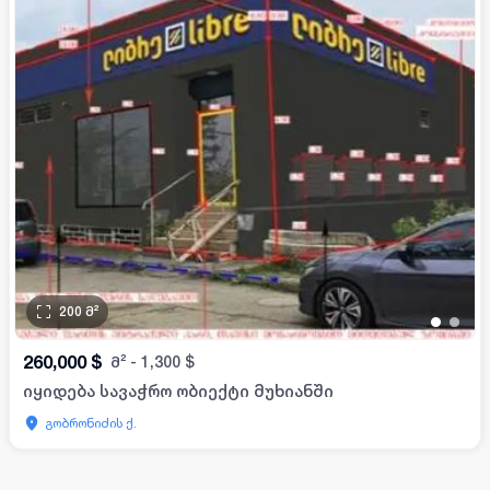
200
მ²
•
•
260,000
$
მ²
-
1,300
$
იყიდება სავაჭრო ობიექტი მუხიანში
გობრონიძის ქ.