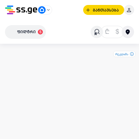
განთავსება
₾
$
ფილტრი
5
რეკლამა