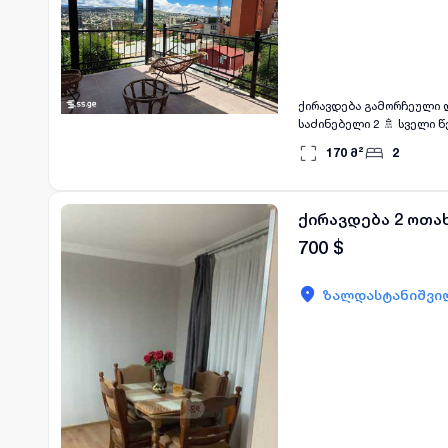
ქირავდება გამორჩეული დიზაინის კერძო სახლი ვერ
საძინებელი 2 🚿 სველი წერტილები: 2 🍽 იზოლირებული სამზარეულო 💰 ფასი: 2100$ თვეში ✨ სახლი მდებარეობს
მყუდრო და ცენტრალურ უბ
170
მ²
2
სივრცე. ✅ სრულად აღჭურვილია ავეჯით და ყველა საჭირო ტექნიკით 🔥 ცენტრალური გათბობა ❄️ კონდიციონერი
იდეალურია ოჯახისთვის.
ქირავდება 2 ოთა
700
$
ზალდასტანიშვილ