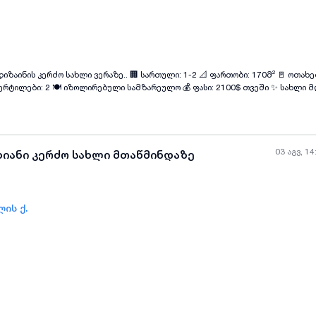
ყველა ფოტო
+
(
8
)
აზე.. 🏢 სართული: 1-2 📐 ფართობი: 170მ² 🚪 ოთახები: 5 🛏️
ანში. აქვს დიდი და ნათელი ოთახები, ყველა საჭირო კომუნიკაცია და კეთ
03 აგვ, 14
ხიანი კერძო სახლი მთაწმინდაზე
ის ქ.
ყველა ფოტო
+
(
7
)