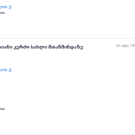
ის ქ.
დით
ყველა ფოტო
+
(
8
)
22 ივლ, 18
ხიანი კერძო სახლი მთაწმინდაზე
ის ქ.
ყველა ფოტო
+
(
8
)
დით