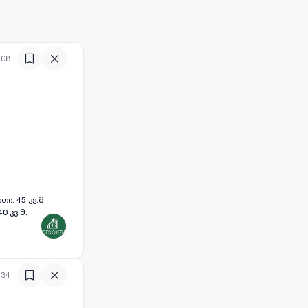
:08
ი. 45 კვ.მ
0 კვ.მ.
:34