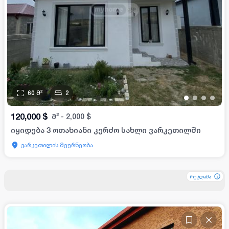
60
მ²
2
•
•
•
•
120,000
$
მ²
-
2,000
$
იყიდება 3 ოთახიანი კერძო სახლი ვარკეთილში
ვარკეთილის მეურნეობა
რეკლამა
რეკლამა
რეკლამა