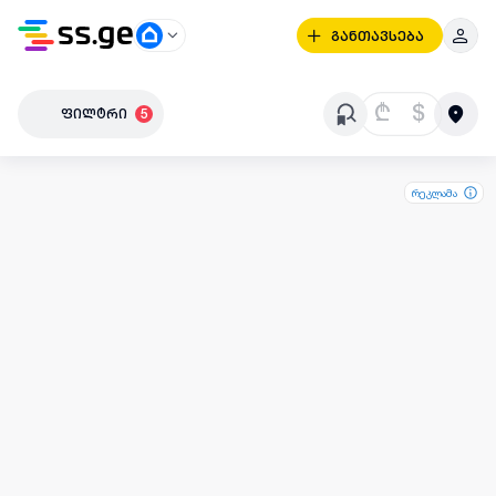
განთავსება
₾
$
ფილტრი
5
რეკლამა