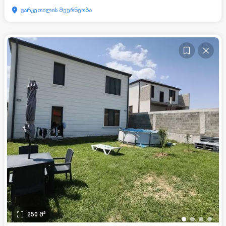
ვარკეთილის მეურნეობა
250
მ²
•
•
•
•