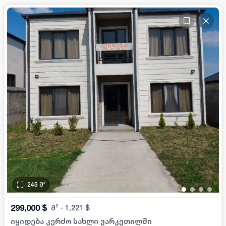
245
მ²
•
•
•
•
299,000
$
მ²
-
1,221
$
იყიდება კერძო სახლი ვარკეთილში