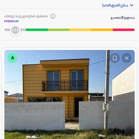
სორტირება
იპოვე საუკეთესო ფასით
გათიშულია