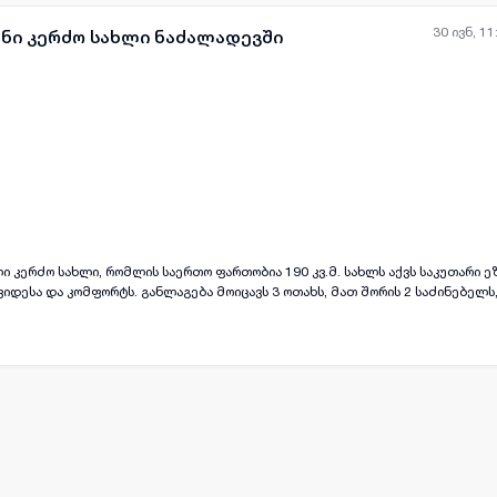
30 ივნ, 11
ანი კერძო სახლი ნაძალადევში
ყველა ფოტო
+
(
7
)
 კერძო სახლი, რომლის საერთო ფართობია 190 კვ.მ. სახლს აქვს საკუთარი ეზ
იდესა და კომფორტს. განლაგება მოიცავს 3 ოთახს, მათ შორის 2 საძინებელს
 ვისაც სჭირდება მეტი სივრცე. სახლი მდებარეობს ახალ შენობაში და გამოირ
ძლიათ შექმნათ მყუდრო და მშვიდი გარემო, სადაც თითოეული დღე იქნება 
ი უზრუნველყოფს ხარისხსა და უსაფრთხოებას, რაც მნიშვნელოვანია თქვენი 