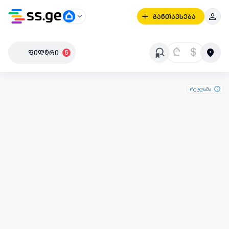
განთავსება
₾
$
ფილტრი
5
რეკლამა