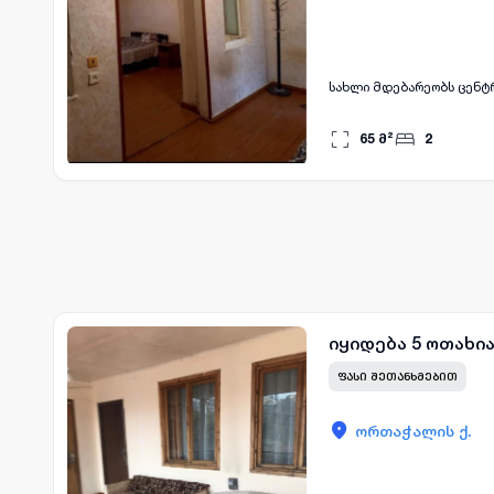
სახლი მდებარეობს ცენტრ
65
მ²
2
იყიდება 5 ოთახი
ᲤᲐᲡᲘ ᲨᲔᲗᲐᲜᲮᲛᲔᲑᲘᲗ
ორთაჭალის ქ.