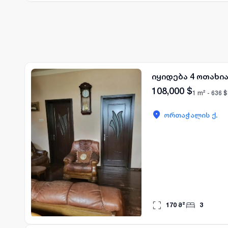
იყიდება 4 ოთახი
108,000
$
1 m² -
636
$
ორთაჭალის ქ.
170
მ²
3