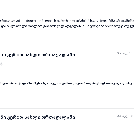
ყველა ფოტო
+
(
11
)
– ძველი თბილისის ისტორიულ უბანში! სააგენტოებმა არ დამირეკოთ! თუ ეძებთ
 და ისტორიული ხიბლით გამორჩეულ ადგილას, ეს შეთავაზება სწორედ თქვენთვ
ი თბილისის რაიონი 🏠 სახლის ფართობი: 217 კვ.მ 🛋️ 5 ოთახი 🌿 დიდი ვერა
ს მისაღებად. სახლი მდებარეობს ერთ-ერთ ყველაზე გამორჩეულ და
ც ქალაქის განსაკუთრებული ატმოსფერო თანამედროვე კომფორტთან ერთად 
 365
05 აგვ, 15
ანი კერძო სახლი ორთაჭალაში
$
ახლი ორთაჭალაში. შესაძლებელია გამოყენება როგორც საცხოვრებლად ისე 
ყველა ფოტო
+
(
6
)
03 აგვ, 15
ანი კერძო სახლი ორთაჭალაში