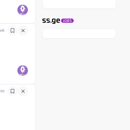
წინ
:50