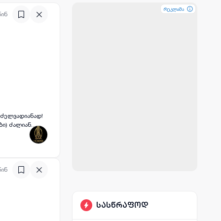
რეკლამა
რეკლამა
რეკლამა
წინ
წინ
სასწრაფოდ