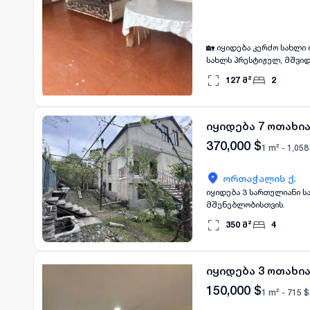
🏡 იყიდება კერძო სახლი ორთაჭალაში 
სახლს პრესტიჟულ, მშვიდ
ლოკაცია: ორთაჭალა, ძველ
127
მ²
2
იდეალურია ოჯახური დასვენებისა და სტუმრები
ისტორიულ უბანში, სადა
ერწყმის ერთმანეთს. 💰 ფასი: 230,000$ 📞 დამატებითი ინფორმაციისთვის და დათვალიერების დასანიშნად
დაგვიკავშირდით: 571 045
იყიდება 7 ოთახი
370,000
$
1 m² -
1,058
ორთაჭალის ქ.
იყიდება 3 სართულიანი ს
მშენებლობისთვის.
350
მ²
4
იყიდება 3 ოთახი
150,000
$
1 m² -
715
$