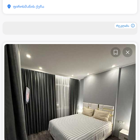
ფიროსმანის ქუჩა
რეკლამა
რეკლამა
რეკლამა