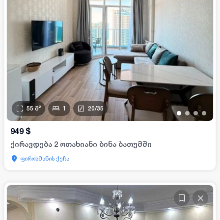
55
მ²
1
20
/
35
•
•
•
•
949
$
ქირავდება 2 ოთახიანი ბინა ბათუმში
ფიროსმანის ქუჩა