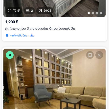
73
მ²
2
26
/
29
•
•
•
•
1,200
$
ქირავდება 3 ოთახიანი ბინა ბათუმში
ფიროსმანის ქუჩა