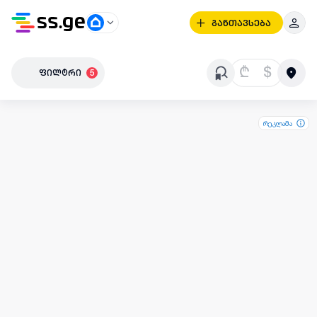
განთავსება
₾
$
ფილტრი
5
რეკლამა