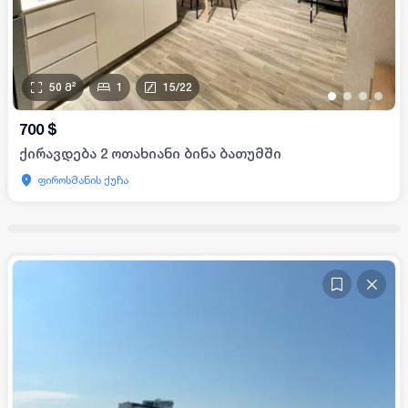
50
მ²
1
15
/
22
•
•
•
•
700
$
ქირავდება 2 ოთახიანი ბინა ბათუმში
ფიროსმანის ქუჩა