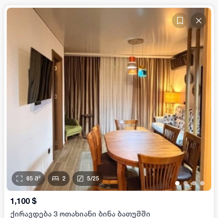
65
მ²
2
5
/
25
•
•
•
•
1,100
$
ქირავდება 3 ოთახიანი ბინა ბათუმში