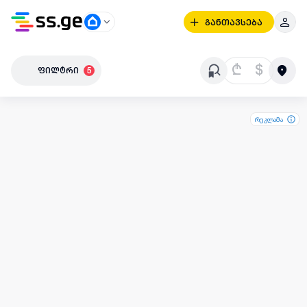
განთავსება
₾
$
ფილტრი
5
რეკლამა