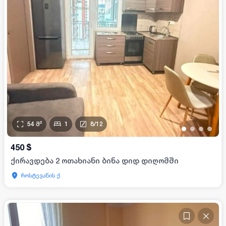
54
მ²
1
8
/
12
•
•
•
•
450
$
ქირავდება 2 ოთახიანი ბინა დიდ დიღომში
როსტევანის ქ.