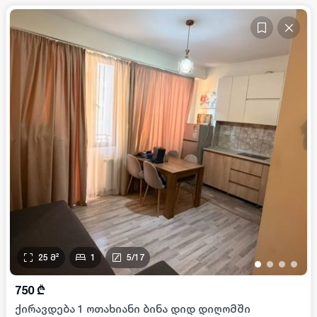
25
მ²
1
5
/
17
•
•
•
•
750
₾
ქირავდება 1 ოთახიანი ბინა დიდ დიღომში