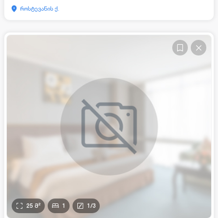
როსტევანის ქ.
25
მ²
1
1
/
3