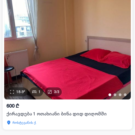
18
მ²
1
3
/
3
•
•
•
•
600
₾
ქირავდება 1 ოთახიანი ბინა დიდ დიღომში
როსტევანის ქ.