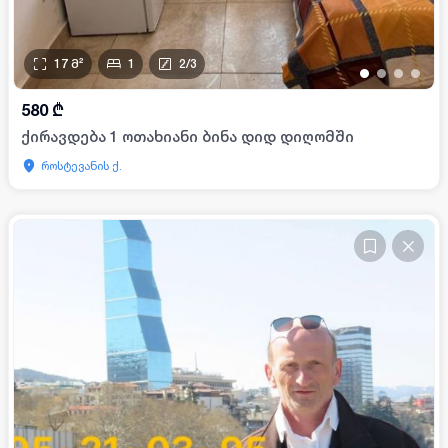
17
მ²
1
2
/
3
•
•
•
•
580
₾
ქირავდება 1 ოთახიანი ბინა დიდ დიღომში
როსტევანის ქ.