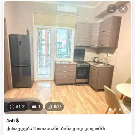
54
მ²
1
8
/
12
•
•
•
•
450
$
ქირავდება 2 ოთახიანი ბინა დიდ დიღომში