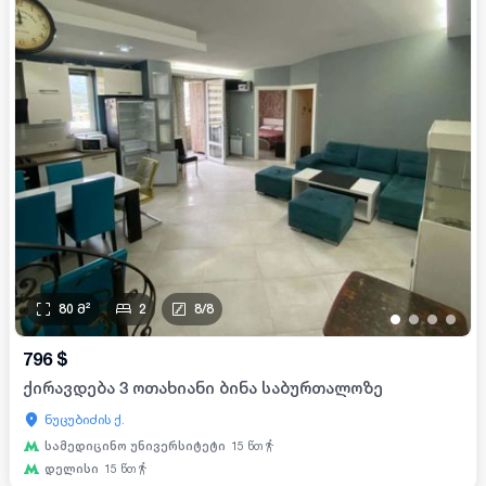
80
მ²
2
8
/
8
•
•
•
•
796
$
ქირავდება 3 ოთახიანი ბინა საბურთალოზე
ნუცუბიძის ქ.
სამედიცინო უნივერსიტეტი
15
წთ
დელისი
15
წთ