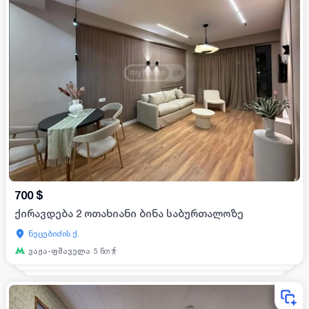
700
$
ქირავდება 2 ოთახიანი ბინა საბურთალოზე
ნუცუბიძის ქ.
ვაჟა-ფშაველა
5
წთ