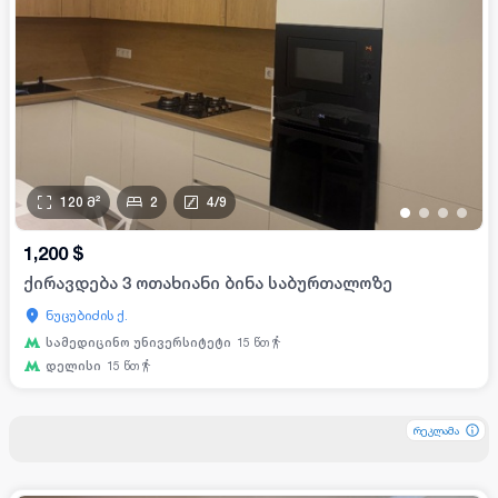
120
მ²
2
4
/
9
•
•
•
•
1,200
$
ქირავდება 3 ოთახიანი ბინა საბურთალოზე
ნუცუბიძის ქ.
სამედიცინო უნივერსიტეტი
15
წთ
დელისი
15
წთ
რეკლამა
რეკლამა
რეკლამა