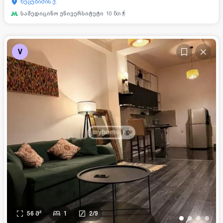
ნუცუბიძის ქ.
სამედიცინო უნივერსიტეტი
10
წთ
V
56
მ²
1
2
/
9
•
•
•
•