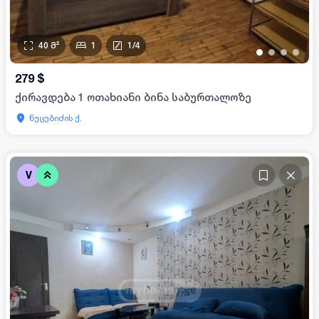
40
მ²
1
1
/
4
•
•
•
•
279
$
ქირავდება 1 ოთახიანი ბინა საბურთალოზე
ნუცუბიძის ქ.
V