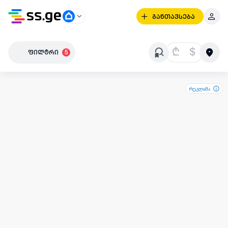
განთავსება
₾
$
ფილტრი
5
რეკლამა