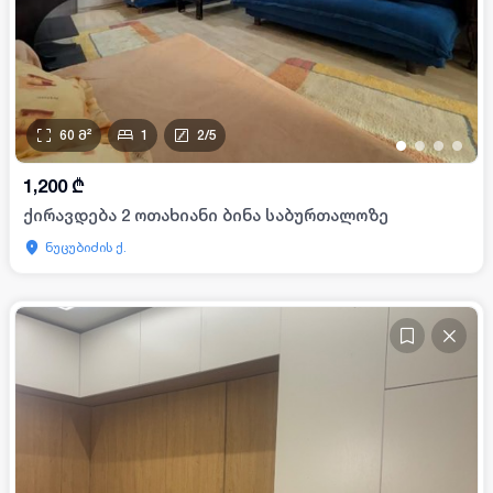
60
მ²
1
2
/
5
•
•
•
•
1,200
₾
ქირავდება 2 ოთახიანი ბინა საბურთალოზე
ნუცუბიძის ქ.