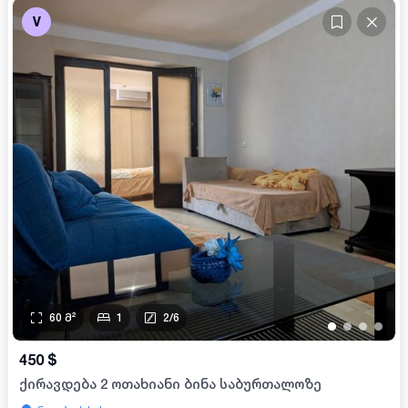
V
60
მ²
1
2
/
6
•
•
•
•
450
$
ქირავდება 2 ოთახიანი ბინა საბურთალოზე