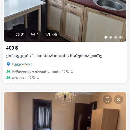
30
მ²
1
4
/
5
•
•
•
•
400
$
ქირავდება 1 ოთახიანი ბინა საბურთალოზე
ნუცუბიძის ქ.
სამედიცინო უნივერსიტეტი
15
წთ
დელისი
15
წთ