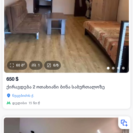
60
მ²
1
6
/
8
•
•
•
•
650
$
ქირავდება 2 ოთახიანი ბინა საბურთალოზე
ნუცუბიძის ქ.
დელისი
15
წთ