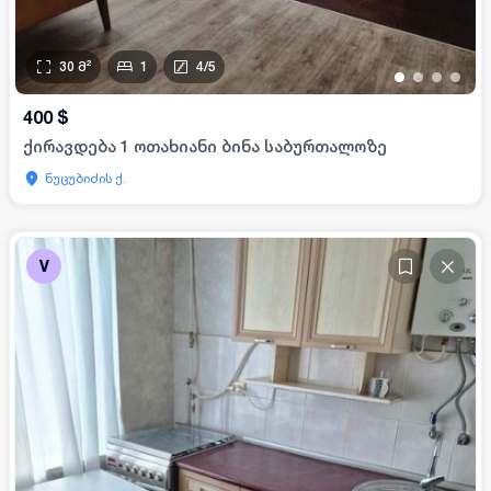
30
მ²
1
4
/
5
•
•
•
•
400
$
ქირავდება 1 ოთახიანი ბინა საბურთალოზე
ნუცუბიძის ქ.
V