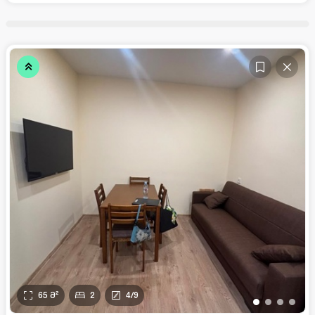
65
მ²
2
4
/
9
•
•
•
•