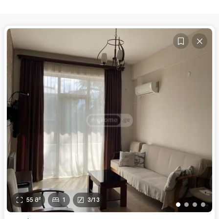
55
მ²
1
3
/
13
•
•
•
•