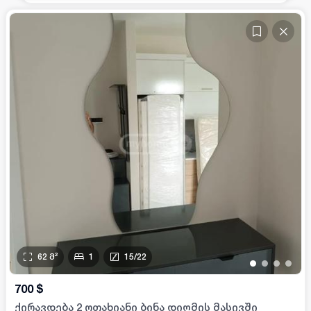
62
მ²
1
15
/
22
•
•
•
•
700
$
ქირავდება 2 ოთახიანი ბინა დიღმის მასივში