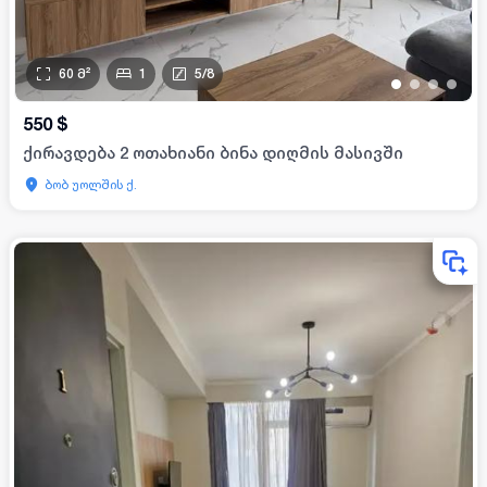
60
მ²
1
5
/
8
•
•
•
•
550
$
ქირავდება 2 ოთახიანი ბინა დიღმის მასივში
ბობ უოლშის ქ.