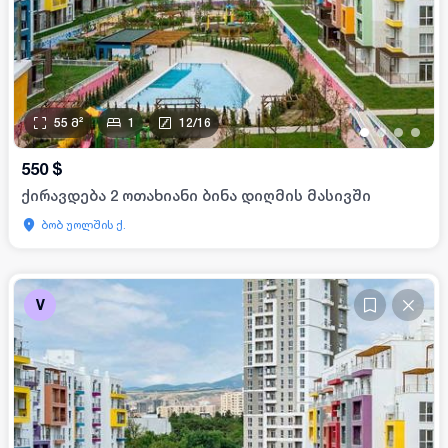
55
მ²
1
12
/
16
•
•
•
•
550
$
ქირავდება 2 ოთახიანი ბინა დიღმის მასივში
ბობ უოლშის ქ.
V