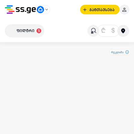
განთავსება
₾
$
ფილტრი
5
რეკლამა