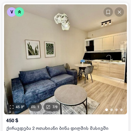
V
45
მ²
1
7
/
9
•
•
•
•
450
$
ქირავდება 2 ოთახიანი ბინა დიღმის მასივში