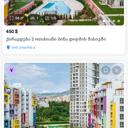
58
მ²
1
1
/
5
•
•
•
•
450
$
ქირავდება 2 ოთახიანი ბინა დიღმის მასივში
ბობ უოლშის ქ.
V