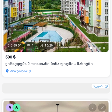
55
მ²
1
18
/
20
•
•
•
•
500
$
ქირავდება 2 ოთახიანი ბინა დიღმის მასივში
ბობ უოლშის ქ.
რეკლამა
რეკლამა
რეკლამა
V