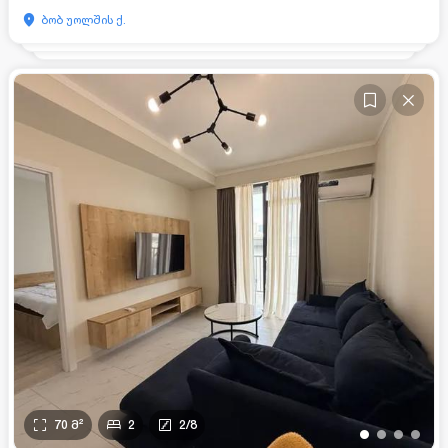
ბობ უოლშის ქ.
70
მ²
2
2
/
8
•
•
•
•