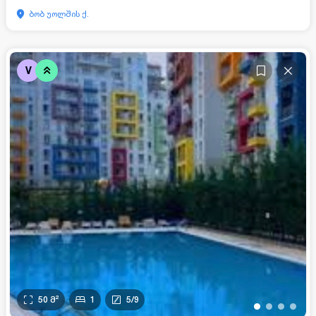
ბობ უოლშის ქ.
V
50
მ²
1
5
/
9
•
•
•
•