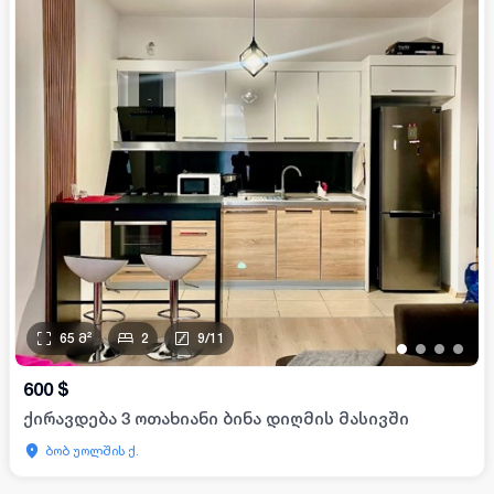
65
მ²
2
9
/
11
•
•
•
•
600
$
ქირავდება 3 ოთახიანი ბინა დიღმის მასივში
ბობ უოლშის ქ.