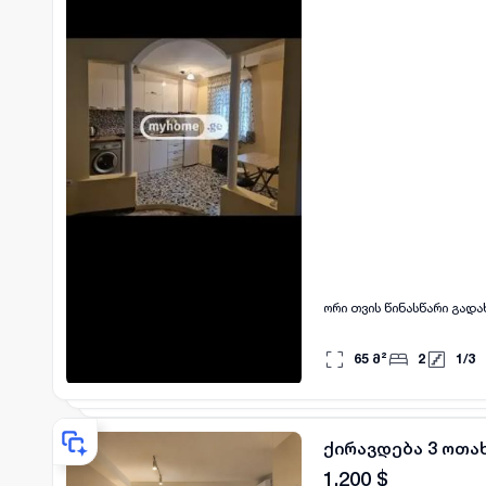
ორი თვის წინასწარი გად
65
მ²
2
1
/
3
ქირავდება 3 ოთა
1,200
$