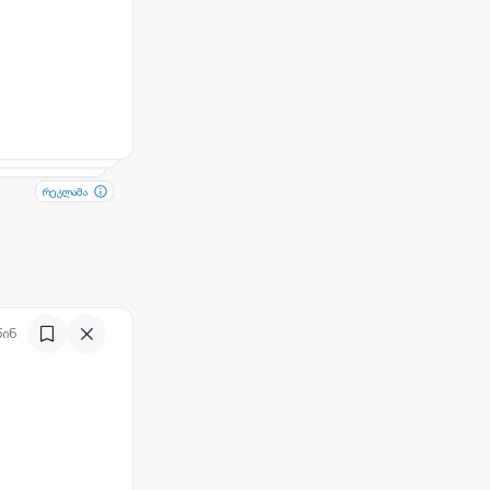
რეკლამა
რეკლამა
წინ