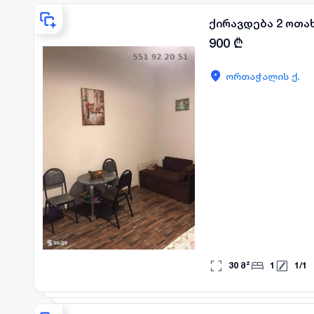
ქირავდება 2 ოთა
900
₾
ორთაჭალის ქ.
30
მ²
1
1
/
1