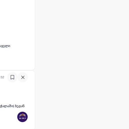
 სველი
:32
ჭალაში( ბეჟან