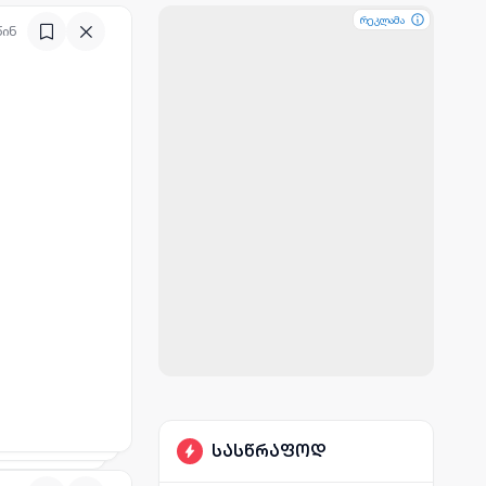
რეკლამა
რეკლამა
რეკლამა
წინ
სასწრაფოდ