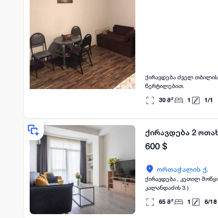
ქირავდება ძველ თბილისშ
წერტილებით.
30
მ²
1
1
/
1
ქირავდება 2 ოთა
600
$
ორთაჭალის ქ.
ქირავდება , კეთილ მოწყ
კალანდაძის 3 )
65
მ²
1
6
/
18