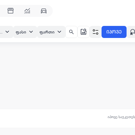
იპოვე
რთაჭალა, ორთაჭალის ქ.
ფასი
ფართი
იპოვე საუკეთე