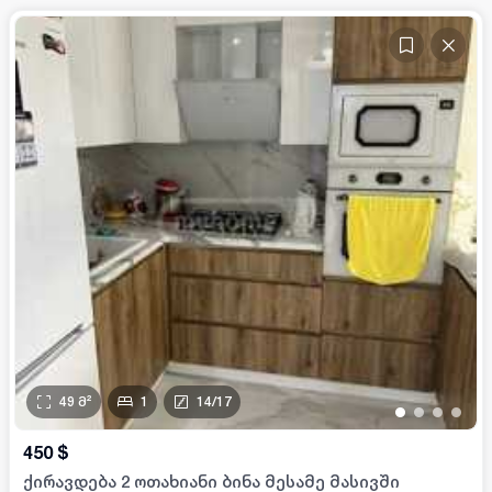
49
მ²
1
14
/
17
•
•
•
•
450
$
ქირავდება 2 ოთახიანი ბინა მესამე მასივში