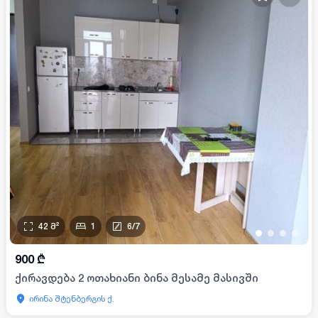
42
მ²
1
6
/
7
•
•
•
•
900
₾
ქირავდება 2 ოთახიანი ბინა მესამე მასივში
ირინა შტენბერგის ქ.