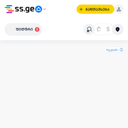
განთავსება
₾
$
ფილტრი
5
რეკლამა