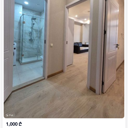
1,000
₾