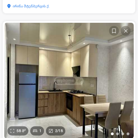
ირინა შტენბერგის ქ.
58
მ²
1
2
/
18
•
•
•
•