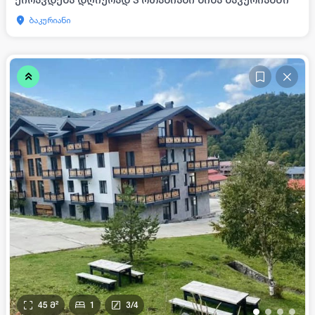
ბაკურიანი
45
მ²
1
3
/
4
•
•
•
•