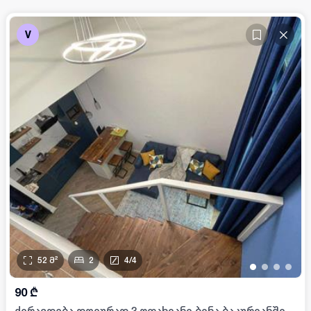
V
52
მ²
2
4
/
4
•
•
•
•
90
₾
ქირავდება დღიურად 3 ოთახიანი ბინა ბაკურიანში