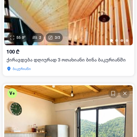
55
მ²
2
3
/
3
•
•
•
•
100
₾
ქირავდება დღიურად 3 ოთახიანი ბინა ბაკურიანში
ბაკურიანი
V+