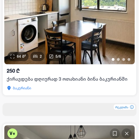
64
მ²
2
5
/
6
•
•
•
•
250
₾
ქირავდება დღიურად 3 ოთახიანი ბინა ბაკურიანში
ბაკურიანი
რეკლამა
რეკლამა
რეკლამა
V+