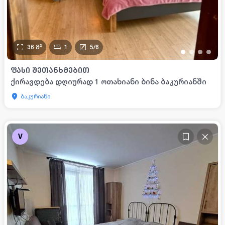
36
მ²
1
5
/
6
•
•
•
•
ᲤᲐᲡᲘ ᲨᲔᲗᲐᲜᲮᲛᲔᲑᲘᲗ
ქირავდება დღიურად 1 ოთახიანი ბინა ბაკურიანში
ბაკურიანი
V