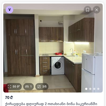
V
50
მ²
1
3
/
5
•
•
•
•
70
₾
ქირავდება დღიურად 2 ოთახიანი ბინა ბაკურიანში