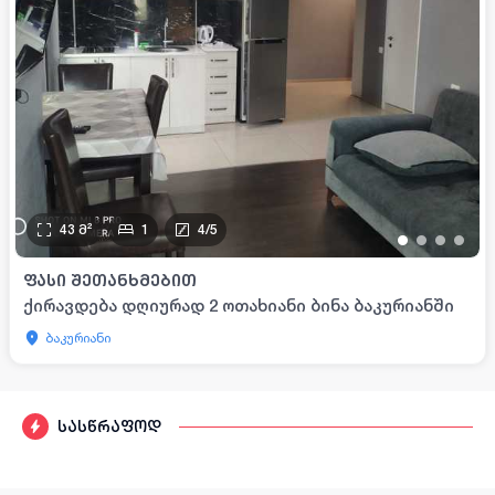
43
მ²
1
4
/
5
•
•
•
•
ᲤᲐᲡᲘ ᲨᲔᲗᲐᲜᲮᲛᲔᲑᲘᲗ
ქირავდება დღიურად 2 ოთახიანი ბინა ბაკურიანში
ბაკურიანი
სასწრაფოდ