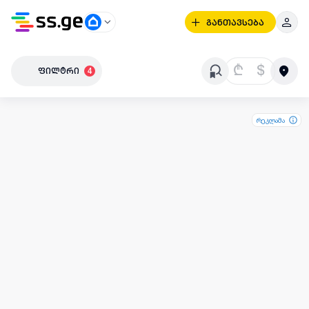
განთავსება
₾
$
ფილტრი
4
რეკლამა