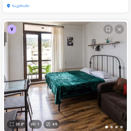
ბაკურიანი
V
26
მ²
1
4
/
5
•
•
•
•