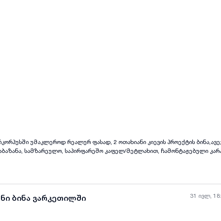
შესაძლებელია მოძრავი ტიხრით 🌄 ხედი — თრიალეთის ქედზე 🛗 ლიფტი და
ნგი — თავისუფალი ზონა ეზოში 🚇 ვარკეთილის მეტრო — დაახლოებით 5–7 წ
ჩერება — დაახლოებით 20 მეტრში 🏫 სკოლა და საბავშვო ბაღი — ახლოს 🛒 მ
ბარედ 📍 მისამართი — თრიალეთის ქუჩა, კორპუსი №15, ზემო პლატო
ყველა ფოტო
+
(
11
)
, აბაზანა, სამზარეულო, საპირფარეშო კაფელ/მეტლახით, ჩამონტაჟებული კარ
იფტით, მზიანი მხარე, ჭერი ახალი გაკეთებულია, მყარ კორპუსში. მზე უყუ
რიალეთის ქუჩასთან, რესტორან "კაჭრეთის ჩემპოინ"-თან, ყაზტრანს გაზთან
გა-ბაღის გვერდზე. მაღაზია ზღაპართა, ორ ნაბიჯთან. ზემო-
სი 65000 დოლარი.
31 ივლ, 18
ანი ბინა ვარკეთილში