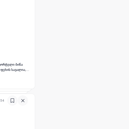
ფეხის სავალია,
 და სანტექნიკა.
ბი.
ზაფხულში —
:54
ალკე სამზარეულოს
ონტებული ⚡
ური 🍽
თად სივრცეში 🛏