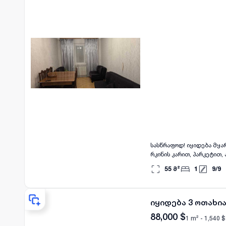
საძინებლის მოწყობა — 
მოწესრიგებული 🚗 პარკი
სავალზე 🚌 ავტობუსის გა
ინფრასტრუქტურა — მიმდე
სასწრაფოდ! იყიდება მყარკორპუსში უმაკლეროდ რეალურ ფასად, 2 ოთახიანი კიევის პროექტის ბინა,ავეჯით ტექნიკით
რკინის კარით, პარკეტით
ცენტრალური გათბობით, ლ
55
მ²
1
9
/
9
საღამომდე. ვარკეთილი თ
დაბლა და 146 რუსულ ქართულ სკოლის გადაღმა N115 ბა
პლატოს 24 კორპუსში. ფა
იყიდება 3 ოთახი
88,000
$
1 m² -
1,540
$