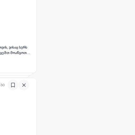
ის, ვისაც სურს
ოგცემთ მოაწყოთ
რა, რაც
დებაში
:30