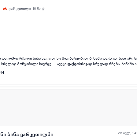
ვარკეთილი
10
წთ
ყველა ფოტო
+
(
10
)
 და კომფორტული ბინა საუკეთესო მდებარეობით. ბინაში დაგხვდებათ ორი ს
დ მოწყობილი სივრცე — ავეჯი ფაქტობრივად სრულად რჩება. ბინაში არსებული სამივე
 ქმნის დამატებით სინათლესა და სივრცის შეგრძნებას. აივნიდან იშლება ღია
14
ზრუნველყოფს სიმყუდროვესა და მშვიდ გარემოს. აივანზე დამატებით განთავსე
ებული შესასვლელით. მდებარეობა კი ძალიან მოსახერხებელია — ვარკეთი
ალზეა, ახლოსაა საბავშვო ბაღები, სკოლები და საზოგადოებრივი ტრანსპორტი
ორც საცხოვრებლად, ასევე საინვესტიციოდ.
28 ივლ, 14
ანი ბინა ვარკეთილში