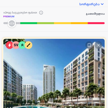
სორტირება
იპოვე საუკეთესო ფასით
გათიშულია
SV