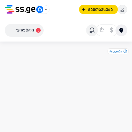
განთავსება
₾
$
ფილტრი
5
რეკლამა