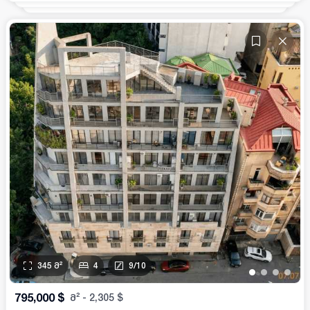
345
მ²
4
9
/
10
•
•
•
•
795,000
$
მ²
-
2,305
$