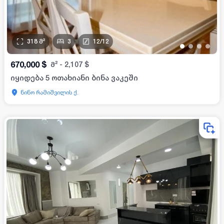
318
მ²
3
12
/
12
•
•
•
•
670,000
$
მ²
-
2,107
$
იყიდება 5 ოთახიანი ბინა ვაკეში
ნინო რამიშვილის ქ.