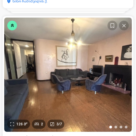
ნინო რამიშვილის ქ.
126
მ²
2
3
/
7
•
•
•
•