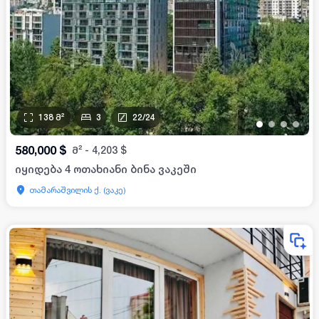
138
მ²
3
22
/
24
•
•
•
•
580,000
$
მ²
-
4,203
$
იყიდება 4 ოთახიანი ბინა ვაკეში
თამარაშვილის ქ. (ვაკე)