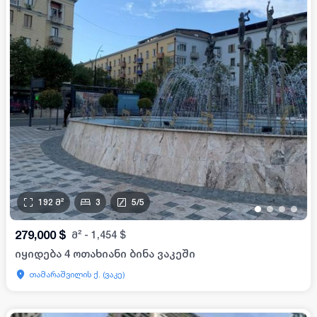
192
მ²
3
5
/
5
•
•
•
•
279,000
$
მ²
-
1,454
$
იყიდება 4 ოთახიანი ბინა ვაკეში
თამარაშვილის ქ. (ვაკე)