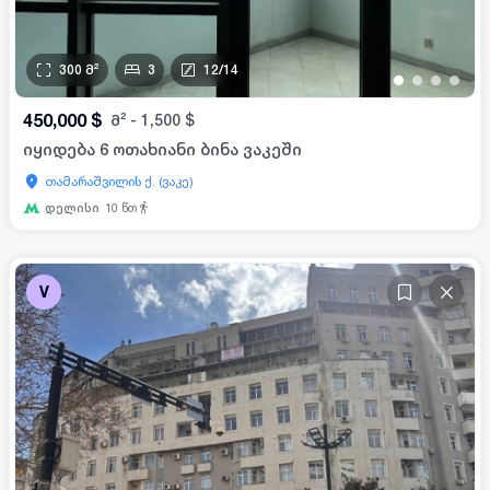
300
მ²
3
12
/
14
•
•
•
•
450,000
$
მ²
-
1,500
$
იყიდება 6 ოთახიანი ბინა ვაკეში
თამარაშვილის ქ. (ვაკე)
დელისი
10
წთ
V