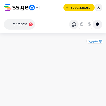
განთავსება
₾
$
ფილტრი
5
რეკლამა