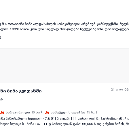
კვ.მ 4 ოთახიანი ბინა ალფა სახლის სარაჯიშვილის პრემიუმ კომპლექსში, მეტ
ყველა ფოტო
+
(
10
)
ლოს. 10/26 სართ. კორპუსი სრულად მთავრდება სექტემბერში, დამონტაჟდება
გომარეობაში. დაგეგმარება შესაძლებელია ორნაირად: 3 საძინებელი და სტუ
6
ელი და იზოლირებული სამზარეულო.
31 ივლ, 09
ანი ბინა გლდანში
₾
სარაჯიშვილი
10
წთ
ახმეტელის თეატრი
15
წთ
ნორამული ხედით – 47.8 მ² | 2 აივანი | 11 სართული | მეპატრონისგან 📍 თბილისი, თენგიზ
07 | 11-ე სართული 💰 ფასი: 66,000 $ თუ ეძებთ ბინას, რომელსაც აქვს ღია,
ეს ერთ-ერთი საუკეთესო შეთავაზებაა ამ ლოკაციაზე. ბინა მდებარეობს 11-ე