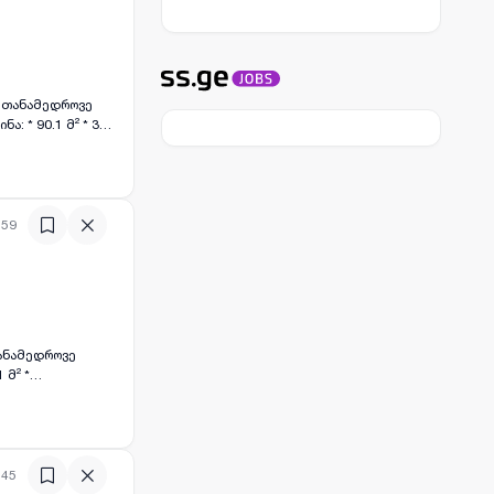
თ თანამედროვე
 * 90.1 მ² * 3
 ბინები
დ 150 მეტრში * 6
ება *
დასრულების ვადა:
ვიანი შიდა
:59
²-მდე სხვადასხვა
თანამედროვე
 მ² *
 * მეტროდან
24/7 დაცვა და
ელოს ბანკი 🔹
ბი: მოქმედებს 31
:45