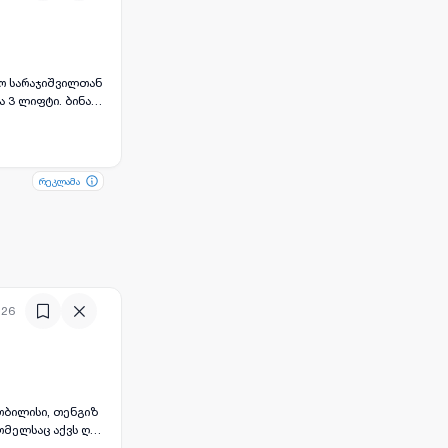
რო სარაჯიშვილთან
 3 ლიფტი. ბინა
დიოს ტიპის
რეკლამა
რეკლამა
:26