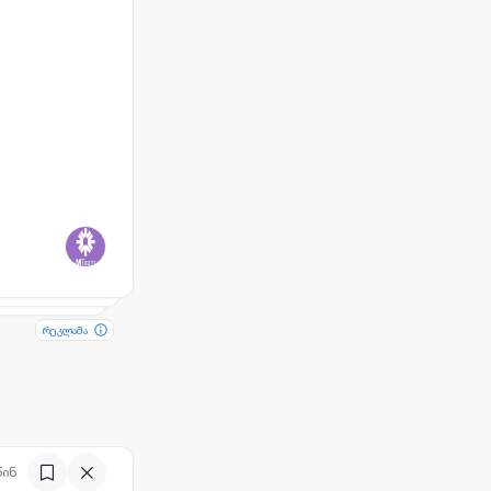
რეკლამა
რეკლამა
წინ