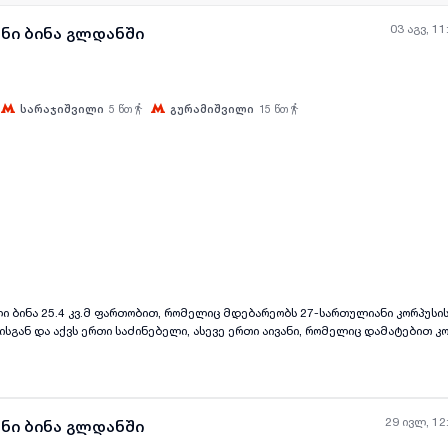
03 აგვ, 11
ანი ბინა გლდანში
სარაჯიშვილი
5
წთ
გურამიშვილი
15
წთ
ყველა ფოტო
+
(
3
)
ი ბინა 25.4 კვ.მ ფართობით, რომელიც მდებარეობს 27-სართულიანი კორპუსი
ისგან და აქვს ერთი საძინებელი, ასევე ერთი აივანი, რომელიც დამატებით 
ა ახალი გარემონტებულია და იდეალურია მათთვის, ვინც ეძებს თანამედროვ
ახალი აშენებული სტატუსი უზრუნველყოფს უსაფრთხო და ხარისხიან გარემოს.
წილებული, რაც მაქსიმალურად ზრდის კომფორტს ყოველდღიურ ცხოვრებაში. ე
მშვიდი და თანამედროვე ცხოვრების მოყვარულთათვის.
29 ივლ, 12
ანი ბინა გლდანში