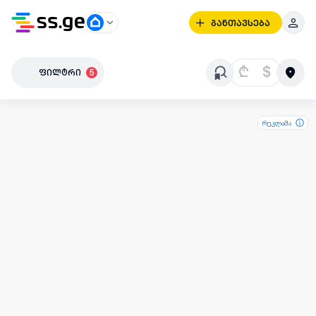
განთავსება
₾
$
ფილტრი
5
რეკლამა