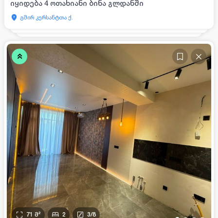
იყიდება 4 ოთახიანი ბინა გლდანში
გმირ კურსანტთა ქ.
71
მ²
2
3
/
8