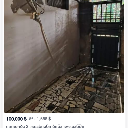
100,000
$
მ²
-
1,588
$
იყიდება 3 ოთახიანი ბინა გლდანში