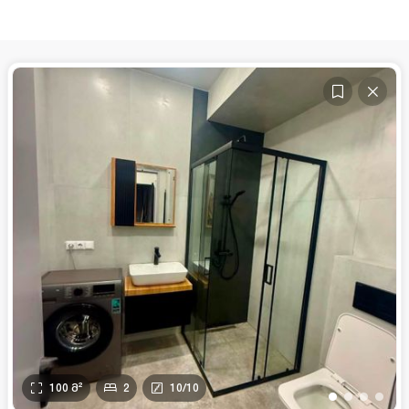
100
მ²
2
10
/
10
•
•
•
•