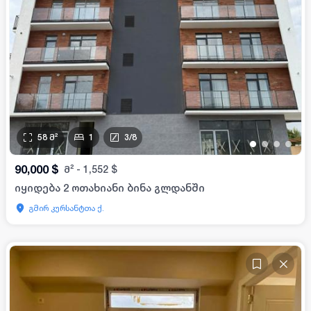
58
მ²
1
3
/
8
•
•
•
•
90,000
$
მ²
-
1,552
$
იყიდება 2 ოთახიანი ბინა გლდანში
გმირ კურსანტთა ქ.