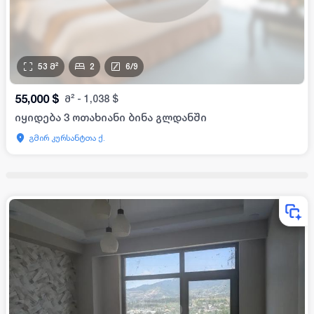
53
მ²
2
6
/
9
55,000
$
მ²
-
1,038
$
იყიდება 3 ოთახიანი ბინა გლდანში
გმირ კურსანტთა ქ.