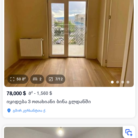
50
მ²
2
7
/
12
•
•
•
•
78,000
$
მ²
-
1,560
$
იყიდება 3 ოთახიანი ბინა გლდანში
გმირ კურსანტთა ქ.