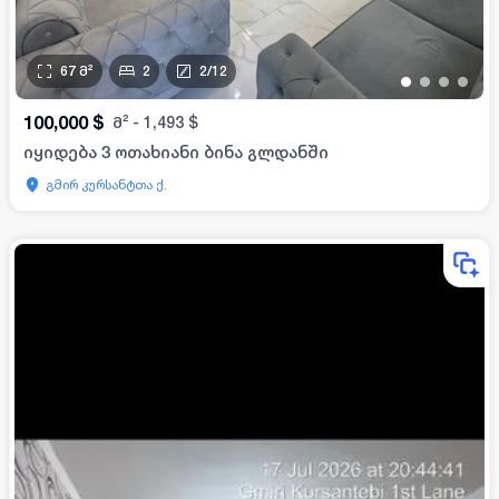
67
მ²
2
2
/
12
•
•
•
•
100,000
$
მ²
-
1,493
$
იყიდება 3 ოთახიანი ბინა გლდანში
გმირ კურსანტთა ქ.