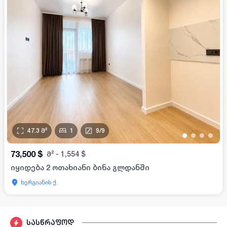
47.3
მ²
1
9
/
9
•
•
•
•
73,500
$
მ²
-
1,554
$
იყიდება 2 ოთახიანი ბინა გლდანში
ხერგიანის ქ.
სასწრაფოდ