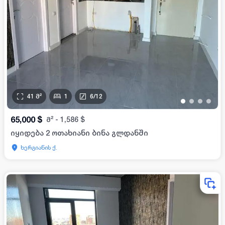
41
მ²
1
6
/
12
•
•
•
•
65,000
$
მ²
-
1,586
$
იყიდება 2 ოთახიანი ბინა გლდანში
ხერგიანის ქ.