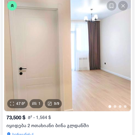
47
მ²
1
9
/
9
•
•
•
•
73,500
$
მ²
-
1,564
$
იყიდება 2 ოთახიანი ბინა გლდანში
ხერგიანის ქ.