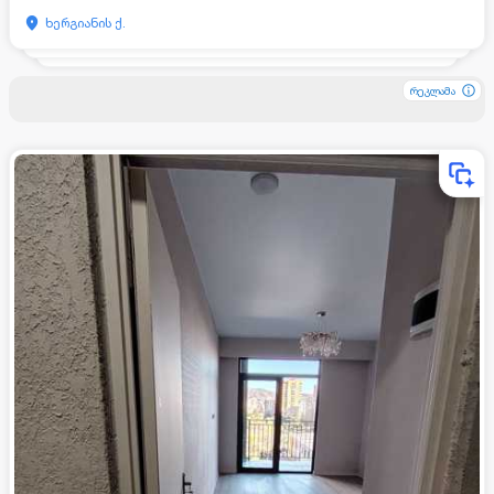
ხერგიანის ქ.
რეკლამა
რეკლამა
რეკლამა