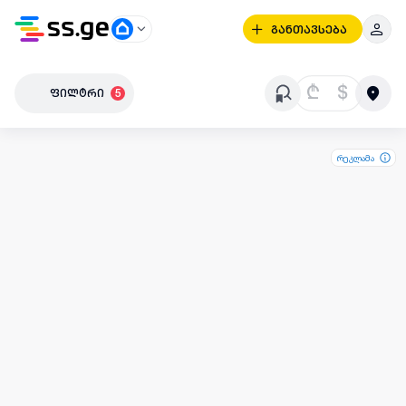
განთავსება
₾
$
ფილტრი
5
რეკლამა