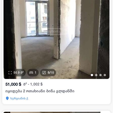
50.9
მ²
1
8
/
10
•
•
•
•
51,000
$
მ²
-
1,002
$
იყიდება 2 ოთახიანი ბინა გლდანში
ხერგიანის ქ.