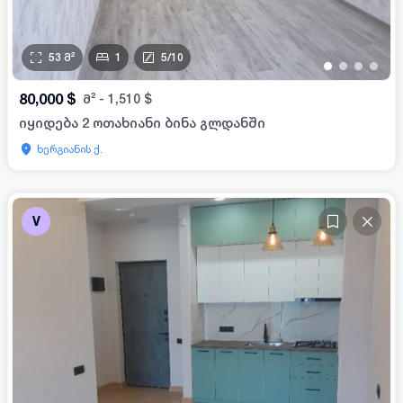
53
მ²
1
5
/
10
•
•
•
•
80,000
$
მ²
-
1,510
$
იყიდება 2 ოთახიანი ბინა გლდანში
ხერგიანის ქ.
V