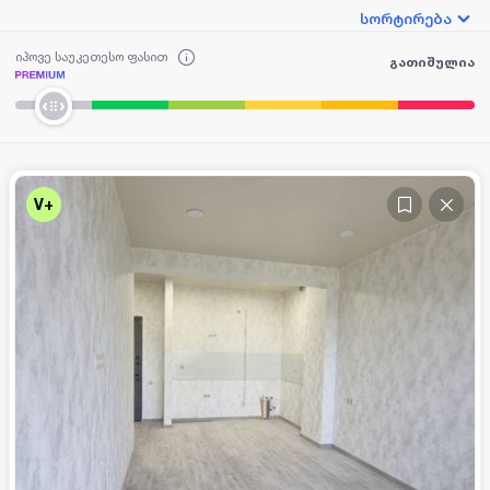
სორტირება
იპოვე საუკეთესო ფასით
გათიშულია
V+