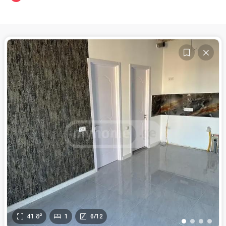
41
მ²
1
6
/
12
•
•
•
•