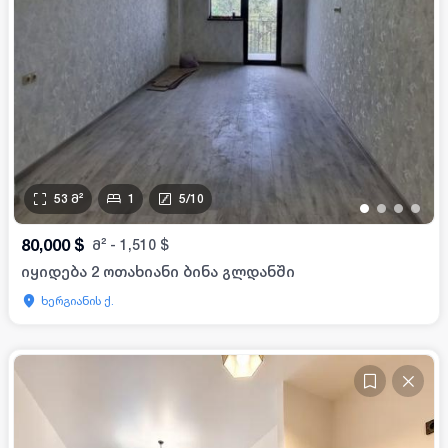
53
მ²
1
5
/
10
•
•
•
•
80,000
$
მ²
-
1,510
$
იყიდება 2 ოთახიანი ბინა გლდანში
ხერგიანის ქ.