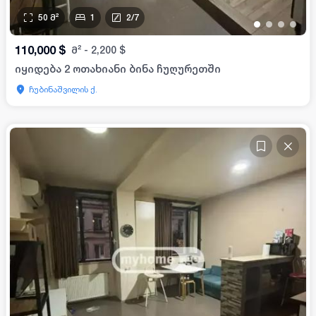
50
მ²
1
2
/
7
•
•
•
•
110,000
$
მ²
-
2,200
$
იყიდება 2 ოთახიანი ბინა ჩუღურეთში
ჩუბინაშვილის ქ.