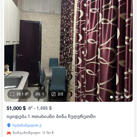
30.1
მ²
1
2
/
2
•
•
•
•
51,000
$
მ²
-
1,695
$
იყიდება 1 ოთახიანი ბინა ჩუღურეთში
ჩუბინაშვილის ქ.
მარჯანიშვილი
15
წთ