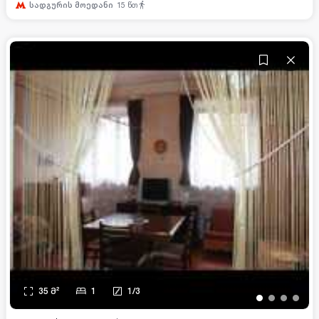
სადგურის მოედანი
15
წთ
35
მ²
1
1
/
3
•
•
•
•