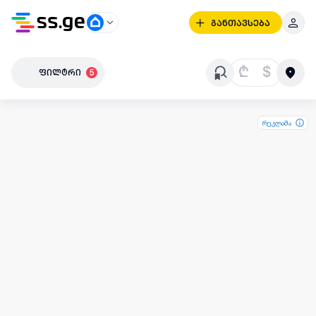
განთავსება
₾
$
ფილტრი
5
რეკლამა