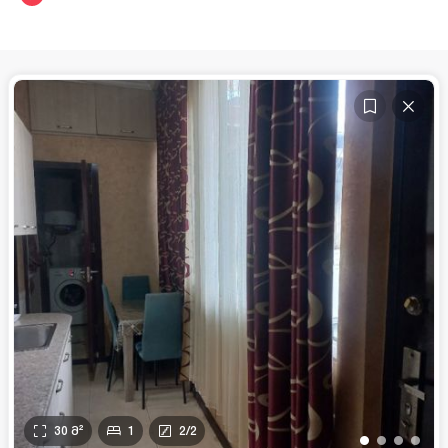
30
მ²
1
2
/
2
•
•
•
•