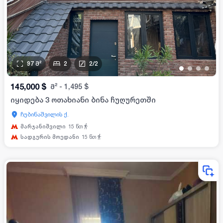
97
მ²
2
2
/
2
•
•
•
•
145,000
$
მ²
-
1,495
$
იყიდება 3 ოთახიანი ბინა ჩუღურეთში
ჩუბინაშვილის ქ.
მარჯანიშვილი
15
წთ
სადგურის მოედანი
15
წთ