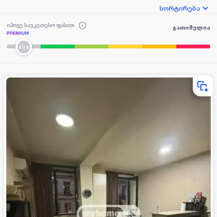
სორტირება
იპოვე საუკეთესო ფასით
გათიშულია