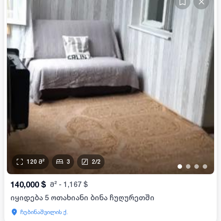
120
მ²
3
2
/
2
•
•
•
•
140,000
$
მ²
-
1,167
$
იყიდება 5 ოთახიანი ბინა ჩუღურეთში
ჩუბინაშვილის ქ.