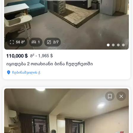
56
მ²
1
2
/
7
•
•
•
•
110,000
$
მ²
-
1,965
$
იყიდება 2 ოთახიანი ბინა ჩუღურეთში
ჩუბინაშვილის ქ.