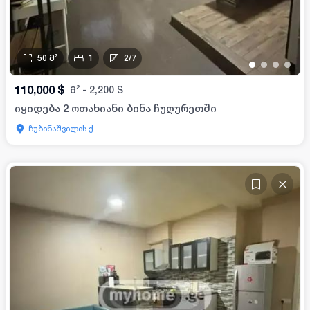
50
მ²
1
2
/
7
•
•
•
•
110,000
$
მ²
-
2,200
$
იყიდება 2 ოთახიანი ბინა ჩუღურეთში
ჩუბინაშვილის ქ.