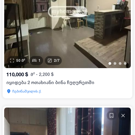
50
მ²
1
2
/
7
•
•
•
•
110,000
$
მ²
-
2,200
$
იყიდება 2 ოთახიანი ბინა ჩუღურეთში
ჩუბინაშვილის ქ.