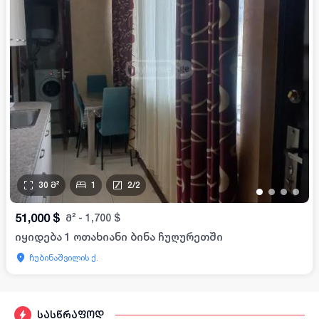
30
მ²
1
2
/
2
•
•
•
•
51,000
$
მ²
-
1,700
$
იყიდება 1 ოთახიანი ბინა ჩუღურეთში
ჩუბინაშვილის ქ.
სასწრაფოდ