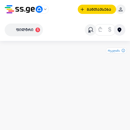
განთავსება
₾
$
ფილტრი
5
რეკლამა