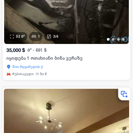
53
მ²
1
3
/
4
•
•
•
•
35,000
$
მ²
-
661
$
იყიდება 1 ოთახიანი ბინა ვერაზე
შიო მღვიმელის ქ.
რუსთაველი
15
წთ