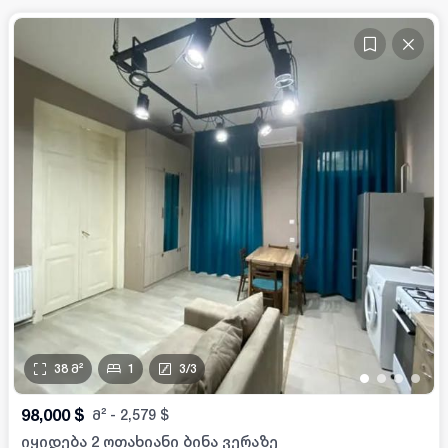
38
მ²
1
3
/
3
•
•
•
•
98,000
$
მ²
-
2,579
$
იყიდება 2 ოთახიანი ბინა ვერაზე