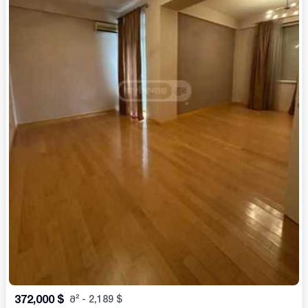
372,000
$
მ²
-
2,189
$