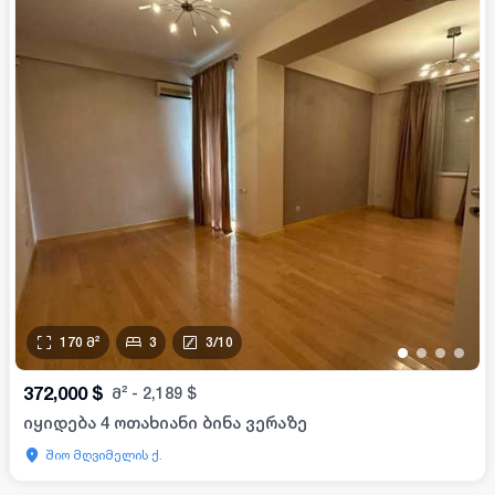
170
მ²
3
3
/
10
•
•
•
•
372,000
$
მ²
-
2,189
$
იყიდება 4 ოთახიანი ბინა ვერაზე
შიო მღვიმელის ქ.