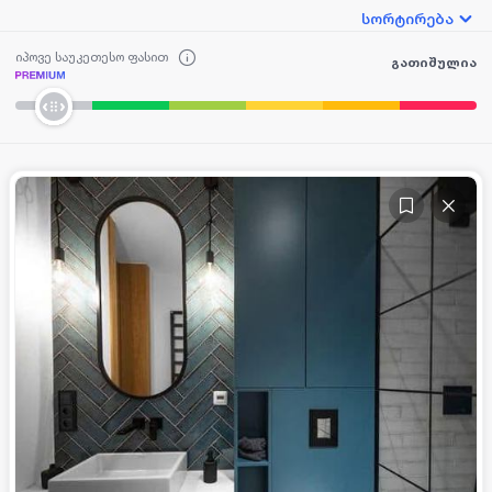
სორტირება
იპოვე საუკეთესო ფასით
გათიშულია