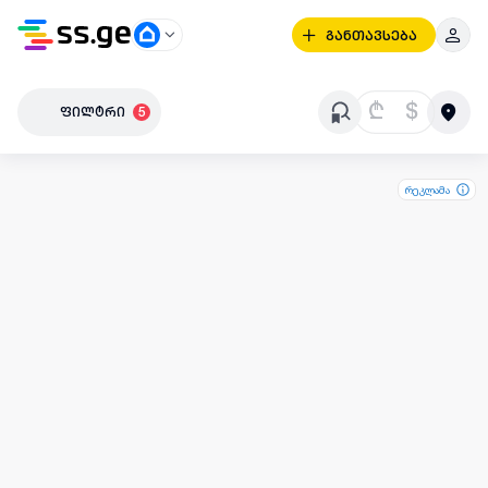
განთავსება
₾
$
ფილტრი
5
რეკლამა