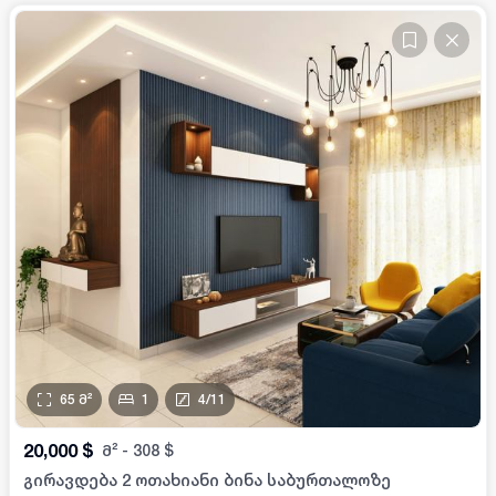
65
მ²
1
4
/
11
20,000
$
მ²
-
308
$
გირავდება 2 ოთახიანი ბინა საბურთალოზე