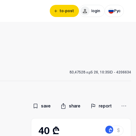
to-post
login
Рус
83,475
28 ივნ 26, 10:35
ID -
4206634
save
share
report
40 ₾
₾
$