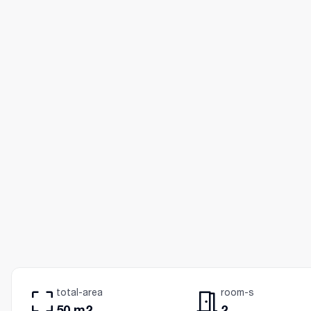
total-area
room-s
50 m2
2