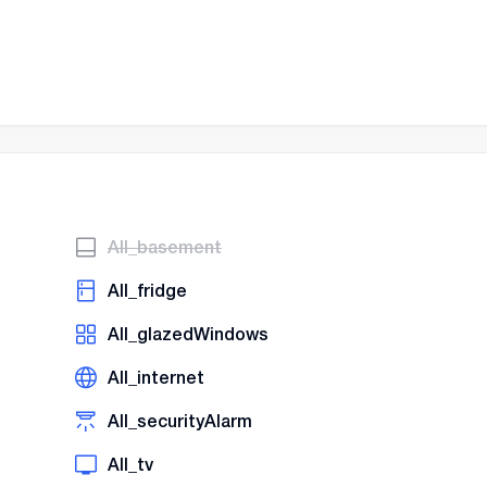
AII_basement
AII_fridge
AII_glazedWindows
AII_internet
AII_securityAlarm
AII_tv