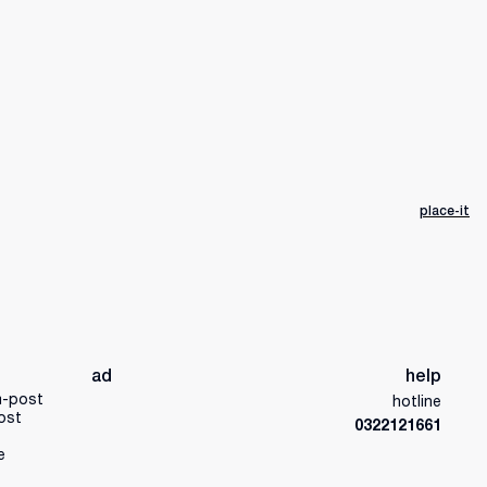
place-it
ad
help
a-post
hotline
ost
0322121661
e