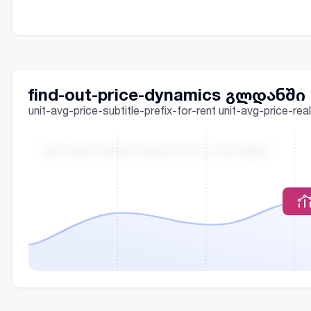
find-out-price-dynamics გლდანში
unit-avg-price-subtitle-prefix-for-rent unit-avg-price-
UNIT-AVG-PRICE-CHART-TITLE-FOR-RENT