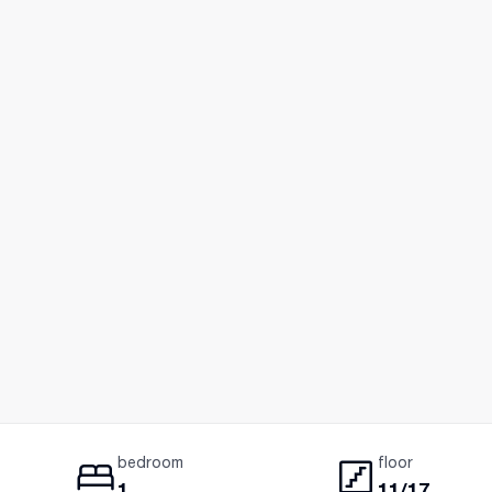
bedroom
floor
1
11/17