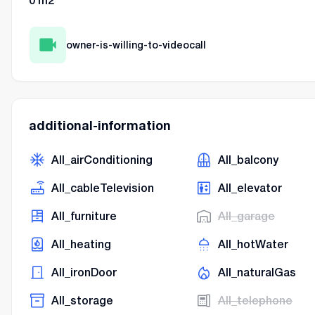
0
m2
owner-is-willing-to-videocall
additional-information
AII_airConditioning
AII_balcony
AII_cableTelevision
AII_elevator
AII_furniture
AII_garage
AII_heating
AII_hotWater
AII_ironDoor
AII_naturalGas
AII_storage
AII_telephone