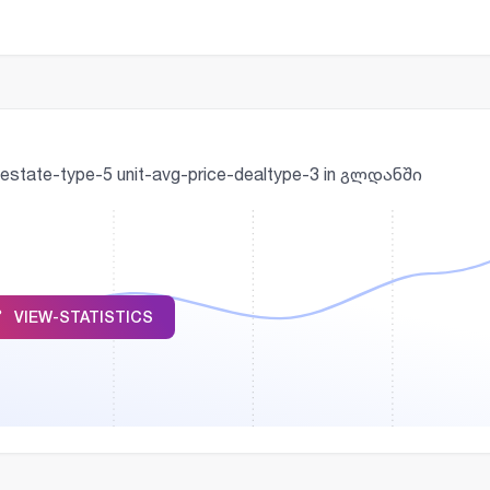
realestate-type-5 unit-avg-price-dealtype-3 in გლდანში
VIEW-STATISTICS