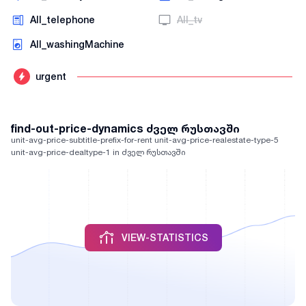
AII_telephone
AII_tv
AII_washingMachine
urgent
find-out-price-dynamics ძველ რუსთავში
unit-avg-price-subtitle-prefix-for-rent unit-avg-price-realestate-type-5
unit-avg-price-dealtype-1 in ძველ რუსთავში
VIEW-STATISTICS