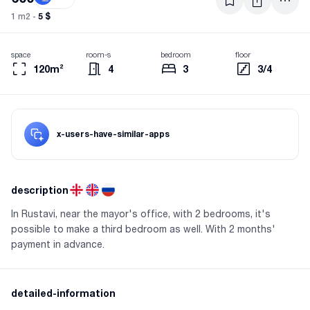
5 $
1 m2 -
space
room-s
bedroom
floor
120m²
4
3
3/4
x-users-have-similar-apps
description
In Rustavi, near the mayor's office, with 2 bedrooms, it's
possible to make a third bedroom as well. With 2 months'
payment in advance.
detailed-information