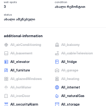
wet-spots
condition
3
ახალი რემონტით
status
ახალი აშენებული
additional-information
AII_airConditioning
AII_balcony
AII_basement
AII_cableTelevision
AII_elevator
AII_fridge
AII_furniture
AII_garage
AII_glazedWindows
AII_heating
AII_hotWater
AII_internet
AII_ironDoor
AII_naturalGas
AII_securityAlarm
AII_storage