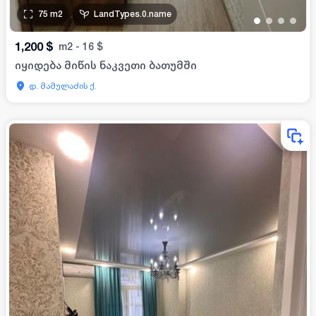
75
m2
LandTypes.0.name
•
•
•
•
1,200
$
m2
-
16
$
იყიდება მიწის ნაკვეთი ბათუმში
დ. მამულაძის ქ.