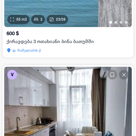
55
m2
2
23
/
26
•
•
•
•
600
$
ქირავდება 3 ოთახიანი ბინა ბათუმში
დ. მამულაძის ქ.
V