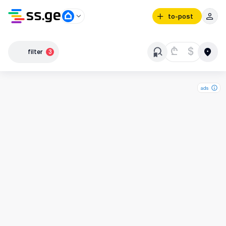
to-post
₾
$
filter
3
ads