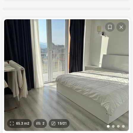
65.3
m2
2
19
/
21
•
•
•
•