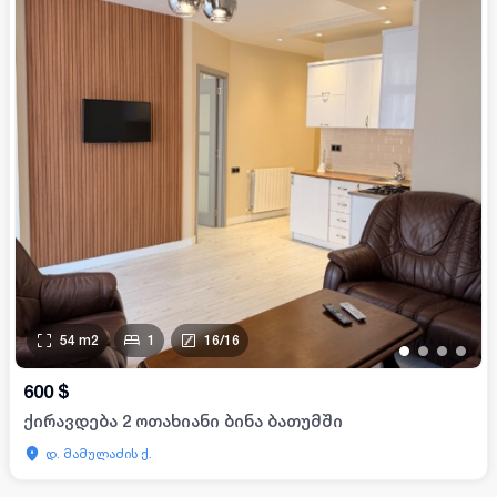
54
m2
1
16
/
16
•
•
•
•
600
$
ქირავდება 2 ოთახიანი ბინა ბათუმში
დ. მამულაძის ქ.