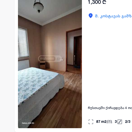
1,300
₾
მ. კოსტავას გამ
რუსთავში ქირავდება 4 ოთ
87
m2
3
2
/
3