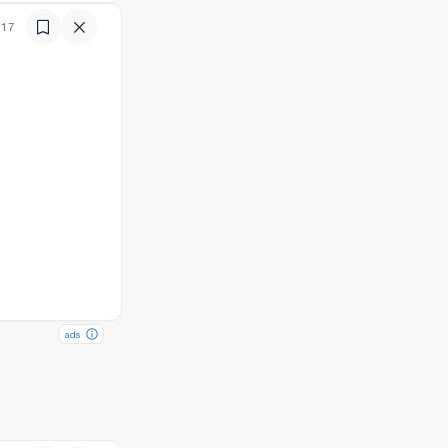
:17
ads
ads