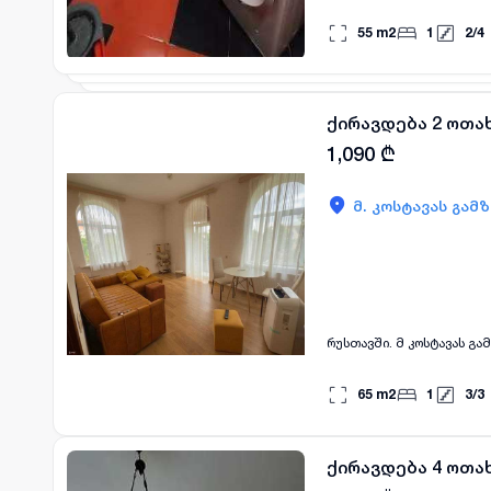
55
m2
1
2
/
4
ქირავდება 2 ოთა
1,090
₾
მ. კოსტავას გამ
რუსთავში. მ კოსტავას გა
65
m2
1
3
/
3
ქირავდება 4 ოთა