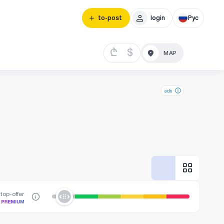
to-post
login
Рус
₾
$
ads
top-offer