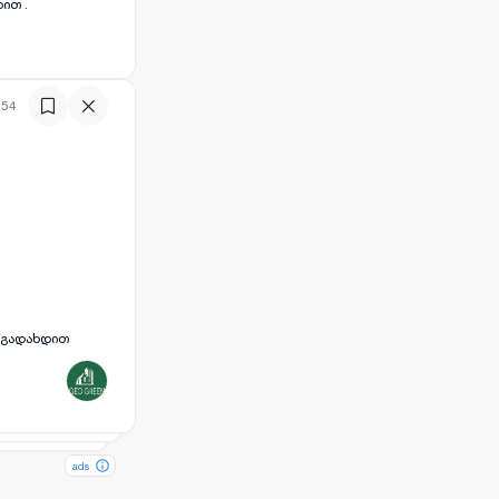
ით .
:54
ს გადახდით
ads
ads