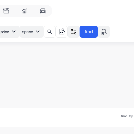
find
price
space
find-by-