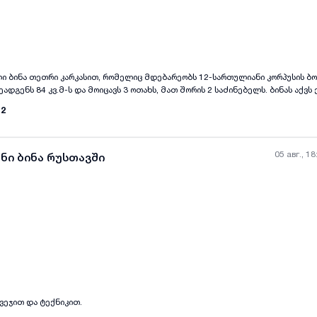
all-photos
+
(
9
)
ი ბინა თეთრი კარკასით, რომელიც მდებარეობს 12-სართულიანი კორპუსის 
დგენს 84 კვ.მ-ს და მოიცავს 3 ოთახს, მათ შორის 2 საძინებელს. ბინას აქვს 
დამატებით სივრცეს დასასვენებლად. ახალი აშენებული სტატუსი უზრუნვე
12
ტულ საცხოვრებელ გარემოს. ბინა გამოირჩევა ნათელი და ჰარმონიული განლ
ს ოჯახისთვის. აქ შეგიძლიათ შექმნათ თქვენი ოცნების სახლი და დატკბეთ
რში.
05 авг., 18
ნი ბინა რუსთავში
all-photos
+
(
10
)
ავეჯით და ტექნიკით.