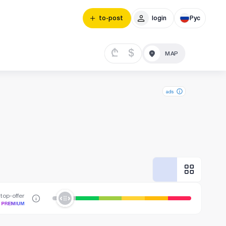
to-post
login
Рус
₾
$
ads
top-offer