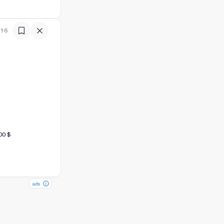
:16
00 $
ads
ads