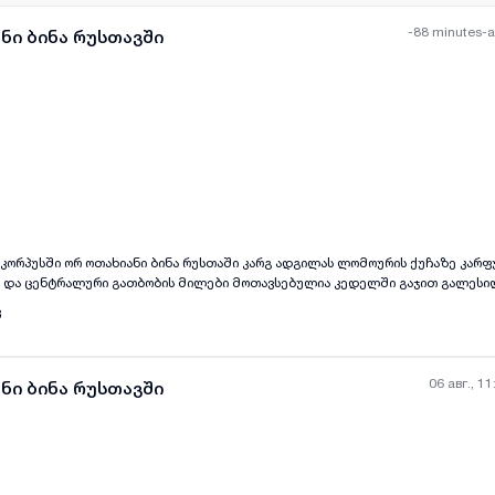
-88 minutes-
ნი ბინა რუსთავში
all-photos
+
(
0
)
კორპუსში ორ ოთახიანი ბინა რუსთაში კარგ ადგილას ლომოურის ქუჩაზე კარფურ
ნი და ცენტრალური გათბობის მილები მოთავსებულია კედელში გაჯით გალესი
ასმასის კარ ფანჯრები. აივანი იქნება მეტლახით მოპირკთებული. კორპუსი სრ
3
საფასური შედის ფასში .ვარ ბინის მეპატრონე ფასი 47000 დოლარი.
06 авг., 11
ნი ბინა რუსთავში