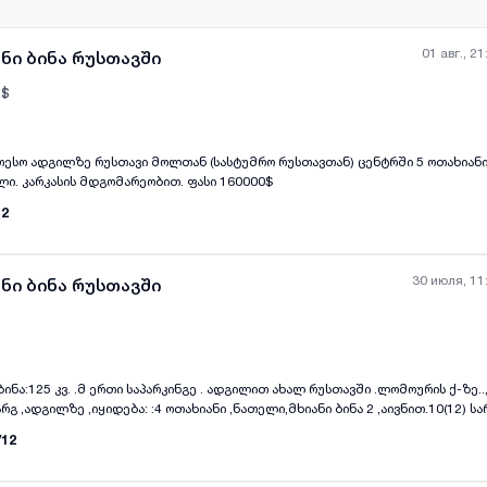
01 авг., 21
ნი ბინა რუსთავში
$
თესო ადგილზე რუსთავი მოლთან (სასტუმრო რუსთავთან) ცენტრში 5 ოთახიანი
all-photos
+
(
2
)
კვადრატული. მე 4 სართული. კარკასის მდგომარეობით. ფასი 160000$
12
30 июля, 11
ნი ბინა რუსთავში
ი ბინა:125 კვ. .მ ერთი საპარკინგე . ადგილით ახალ რუსთავში .ლომოურის ქ-ზე
გ ,ადგილზე ,იყიდება: :4 ოთახიანი ,ნათელი,მხიანი ბინა 2 ,აივნით.10(12) ს
 (სამივე საძინებელს აქვს სარკმელი, თითო ოთახის ფართი არის: 14-15კვ.მ )
/
12
 დოლარად