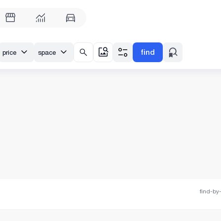
find
price
space
find-by-