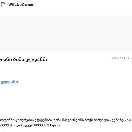
ველყოფთ, მხარეთა შორის გარიგებით გათვალისწინებული პირობების შესრუ
1
WillLiveOwner
ა ინტერესების დაცვას ხელშეკრულების დადებიდან მის შეწყვეტამდე ხელშ
და რეგისტრირდება საჯარო რეეესტრში
20 июля, 13
ხიანი ბინა გლდანში
- გლდანი
all-photos
+
(
8
)
გლდანში ცხოვრების უფლებით. ბინა მდებარეობს ბოჭორიშვილის ქუჩაზე 250 კ
0000 $. ვაგირავეებ 60000$ 2 წლით