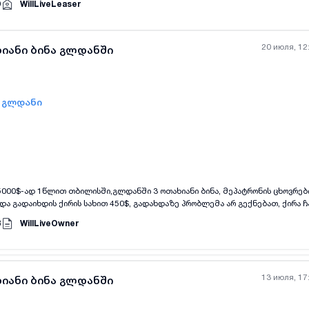
9
WillLiveLeaser
20 июля, 12
ხიანი ბინა გლდანში
- გლდანი
all-photos
+
(
8
)
5000$-ად 1წლით თბილისში,გლდანში 3 ოთახიანი ბინა, მეპატრონის ცხოვრე
და გადაიხდის ქირის სახით 450$, გადახდაზე პრობლემა არ გექნებათ, ქირა ჩ
ორმდება თქვენს სახელზე. ხელშეკრულება ფორმდება როგორც ნოტარიუსთან, 
8
WillLiveOwner
აცვით.ვადის გასვლის შედეგ თქვენ დაგიბრუნდებათ თქვენი კუთვნილი თანხა
ეკრულების დადებიდან მის დასრულებამდე.
13 июля, 17
ხიანი ბინა გლდანში