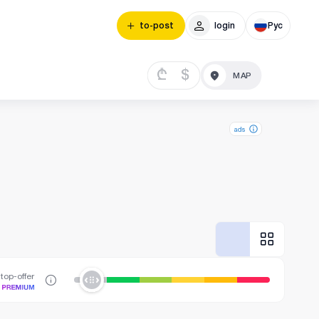
to-post
login
Рус
₾
$
ads
top-offer