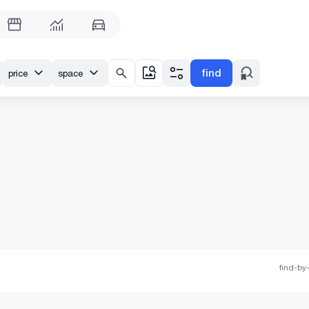
find
price
space
find-by-